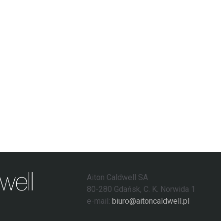
Aiton Caldwell SA
80-280 Gdańsk, C. K. Norwida 1
e-mail:
biuro@aitoncaldwell.pl