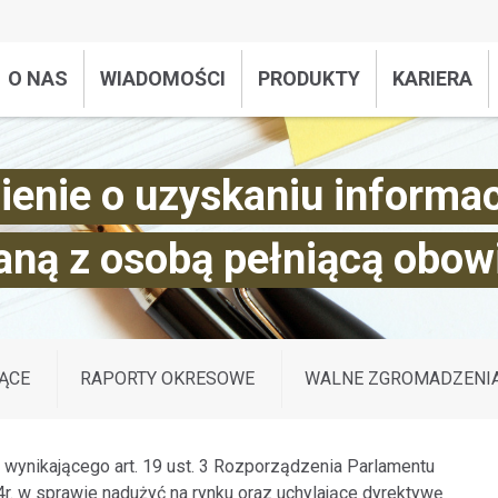
O NAS
WIADOMOŚCI
PRODUKTY
KARIERA
nie o uzyskaniu informacj
aną z osobą pełniącą obow
ĄCE
RAPORTY OKRESOWE
WALNE ZGROMADZENI
 wynikającego art. 19 ust. 3 Rozporządzenia Parlamentu
4r. w sprawie nadużyć na rynku oraz uchylające dyrektywę