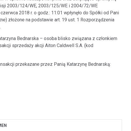
misji 2003/124/WE, 2003/125/WE i 2004/72/WE
 czerwca 2018 r. o godz.: 11:01 wpłynęło do Spółki od Pani
e) złożone na podstawie art. 19 ust. 1 Rozporządzenia
.
 Katarzyna Bednarska – osoba blisko związana z członkiem
cji sprzedaży akcji Aiton Caldwell S.A. (kod
ansakcji przekazane przez Panią Katarzynę Bednarską:
MEN