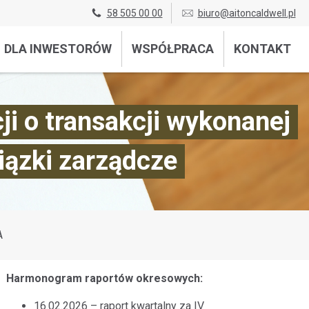
58 505 00 00
biuro@aitoncaldwell.pl
DLA INWESTORÓW
WSPÓŁPRACA
KONTAKT
i o transakcji wykonanej
iązki zarządcze
A
Harmonogram raportów okresowych:
16.02.2026 – raport kwartalny za IV