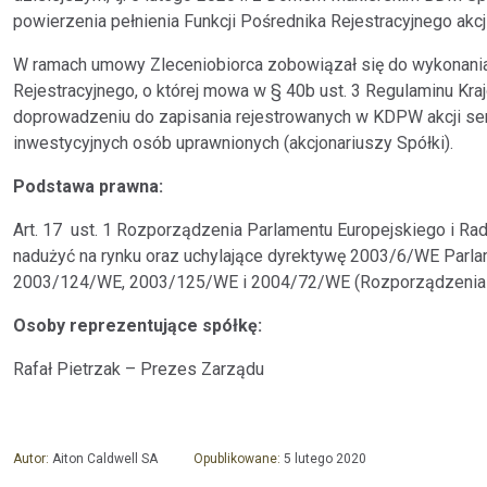
powierzenia pełnienia Funkcji Pośrednika Rejestracyjnego akcji 
W ramach umowy Zleceniobiorca zobowiązał się do wykonania
Rejestracyjnego, o której mowa w § 40b ust. 3 Regulaminu Kr
doprowadzeniu do zapisania rejestrowanych w KDPW akcji seri
inwestycyjnych osób uprawnionych (akcjonariuszy Spółki).
Podstawa prawna:
Art. 17 ust. 1 Rozporządzenia Parlamentu Europejskiego i Rad
nadużyć na rynku oraz uchylające dyrektywę 2003/6/WE Parlam
2003/124/WE, 2003/125/WE i 2004/72/WE (Rozporządzeni
Osoby reprezentujące spółkę:
Rafał Pietrzak – Prezes Zarządu
Autor:
Aiton Caldwell SA
Opublikowane:
5 lutego 2020