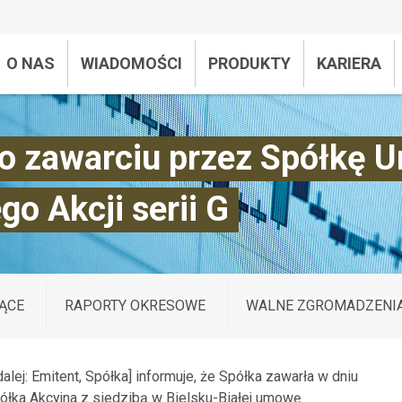
O NAS
WIADOMOŚCI
PRODUKTY
KARIERA
o zawarciu przez Spółkę U
o Akcji serii G
ĄCE
RAPORTY OKRESOWE
WALNE ZGROMADZENI
lej: Emitent, Spółka] informuje, że Spółka zawarła w dniu
ółka Akcyjna z siedzibą w Bielsku-Białej umowę