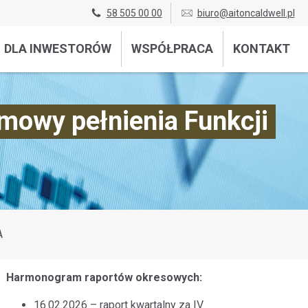
58 505 00 00
biuro@aitoncaldwell.pl
DLA INWESTORÓW
WSPÓŁPRACA
KONTAKT
mowy pełnienia Funkcji
A
Harmonogram raportów okresowych:
16.02.2026 – raport kwartalny za IV