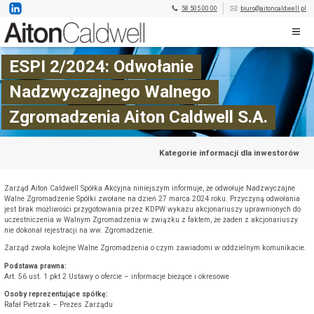
58 505 00 00
biuro@aitoncaldwell.pl
ESPI 2/2024: Odwołanie
Nadzwyczajnego Walnego
Zgromadzenia Aiton Caldwell S.A.
Kategorie informacji dla inwestorów
Zarząd Aiton Caldwell Spółka Akcyjna niniejszym informuje, że odwołuje Nadzwyczajne
Walne Zgromadzenie Spółki zwołane na dzień 27 marca 2024 roku. Przyczyną odwołania
jest brak możliwości przygotowania przez KDPW wykazu akcjonariuszy uprawnionych do
uczestniczenia w Walnym Zgromadzenia w związku z faktem, że żaden z akcjonariuszy
nie dokonał rejestracji na ww. Zgromadzenie.
Zarząd zwoła kolejne Walne Zgromadzenia o czym zawiadomi w oddzielnym komunikacie.
Podstawa prawna:
Art. 56 ust. 1 pkt 2 Ustawy o ofercie – informacje bieżące i okresowe
Osoby reprezentujące spółkę:
Rafał Pietrzak – Prezes Zarządu