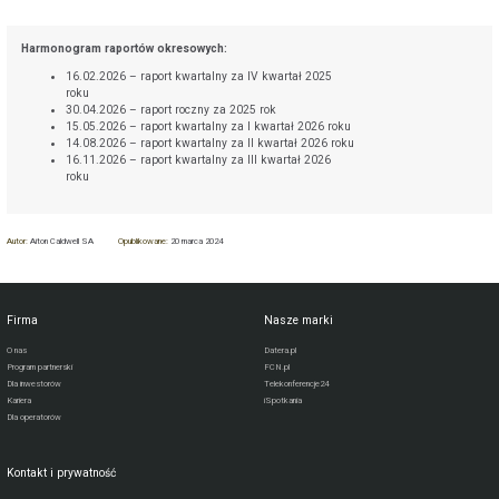
Harmonogram raportów okresowych:
16.02.2026 – raport kwartalny za IV kwartał 2025
roku
30.04.2026 – raport roczny za 2025 rok
15.05.2026 – raport kwartalny za I kwartał 2026 roku
14.08.2026 – raport kwartalny za II kwartał 2026 roku
16.11.2026 – raport kwartalny za III kwartał 2026
roku
Autor:
Aiton Caldwell SA
Opublikowane:
20 marca 2024
Firma
Nasze marki
O nas
Datera.pl
Program partnerski
FCN.pl
Dla inwestorów
Telekonferencje24
Kariera
iSpotkania
Dla operatorów
Kontakt i prywatność