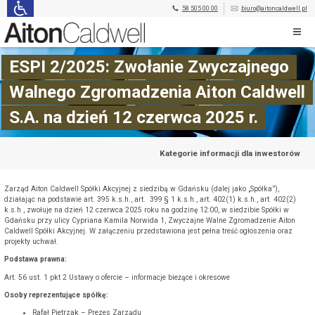
58 505 00 00
biuro@aitoncaldwell.pl
ESPI 2/2025: Zwołanie Zwyczajnego
Walnego Zgromadzenia Aiton Caldwell
S.A. na dzień 12 czerwca 2025 r.
Kategorie informacji dla inwestorów
Zarząd Aiton Caldwell Spółki Akcyjnej z siedzibą w Gdańsku (dalej jako „Spółka”),
działając na podstawie art. 395 k.s.h., art. 399 § 1 k.s.h., art. 402(1) k.s.h., art. 402(2)
k.s.h , zwołuje na dzień 12 czerwca 2025 roku na godzinę 12:00, w siedzibie Spółki w
Gdańsku przy ulicy Cypriana Kamila Norwida 1, Zwyczajne Walne Zgromadzenie Aiton
Caldwell Spółki Akcyjnej. W załączeniu przedstawiona jest pełna treść ogłoszenia oraz
projekty uchwał.
Podstawa prawna:
Art. 56 ust. 1 pkt 2 Ustawy o ofercie – informacje bieżące i okresowe
Osoby reprezentujące spółkę:
Rafał Pietrzak – Prezes Zarządu