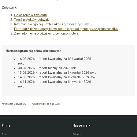
Załączniki:
Ogłoszenie o zwołaniu;
Treść projektów uchwał;
Informacja o ogólnej liczbie akcji i głosów z tych akcji;
Formularz pozwalający na wykonanie prawa głosu przez pełnomocnika;
Zawiadomienie o udzieleniu pełnomocnictwa.
Harmonogram raportów okresowych:
16.02.2026 – raport kwartalny za IV kwartał 2025
roku
30.04.2026 – raport roczny za 2025 rok
15.05.2026 – raport kwartalny za I kwartał 2026 roku
14.08.2026 – raport kwartalny za II kwartał 2026 roku
16.11.2026 – raport kwartalny za III kwartał 2026
roku
Autor:
Aiton Caldwell SA
Opublikowane:
15 maja 2025
Firma
Nasze marki
O nas
Datera.pl