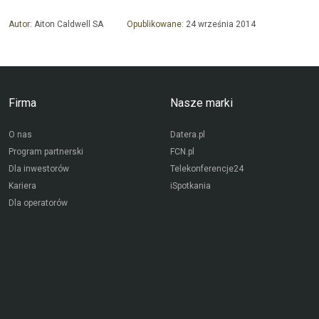
Autor:
Aiton Caldwell SA
Opublikowane:
24 września 2014
Firma
Nasze marki
O nas
Datera.pl
Program partnerski
FCN.pl
Dla inwestorów
Telekonferencje24
Kariera
iSpotkania
Dla operatorów