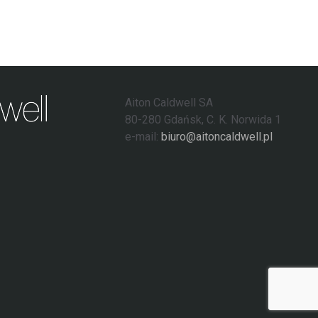
Aiton Caldwell SA
80-280 Gdańsk, C. K. Norwida 1
e-mail:
biuro@aitoncaldwell.pl