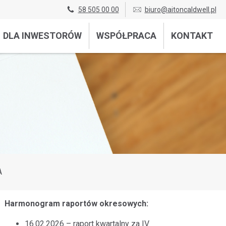
58 505 00 00
biuro@aitoncaldwell.pl
DLA INWESTORÓW
WSPÓŁPRACA
KONTAKT
A
Harmonogram raportów okresowych:
16.02.2026 – raport kwartalny za IV