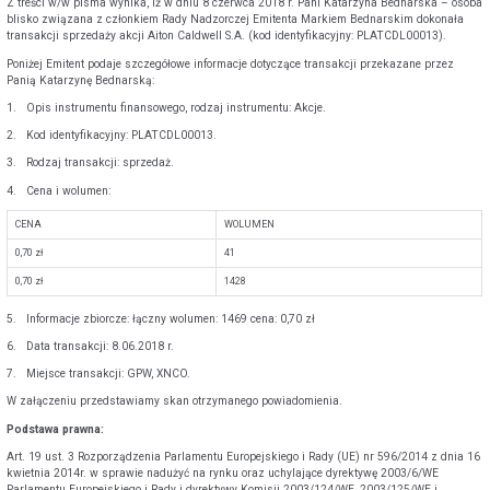
Z treści w/w pisma wynika, iż w dniu 8 czerwca 2018 r. Pani Katarzyna Bednarska – osoba
blisko związana z członkiem Rady Nadzorczej Emitenta Markiem Bednarskim dokonała
transakcji sprzedaży akcji Aiton Caldwell S.A. (kod identyfikacyjny: PLATCDL00013).
Poniżej Emitent podaje szczegółowe informacje dotyczące transakcji przekazane przez
Panią Katarzynę Bednarską:
1. Opis instrumentu finansowego, rodzaj instrumentu: Akcje.
2. Kod identyfikacyjny: PLATCDL00013.
3. Rodzaj transakcji: sprzedaż.
4. Cena i wolumen:
CENA
WOLUMEN
0,70 zł
41
0,70 zł
1428
5. Informacje zbiorcze: łączny wolumen: 1469 cena: 0,70 zł
6. Data transakcji: 8.06.2018 r.
7. Miejsce transakcji: GPW, XNCO.
W załączeniu przedstawiamy skan otrzymanego powiadomienia.
Podstawa prawna:
Art. 19 ust. 3 Rozporządzenia Parlamentu Europejskiego i Rady (UE) nr 596/2014 z dnia 16
kwietnia 2014r. w sprawie nadużyć na rynku oraz uchylające dyrektywę 2003/6/WE
Parlamentu Europejskiego i Rady i dyrektywy Komisji 2003/124/WE, 2003/125/WE i