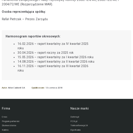
2004/72/WE (Rozporządzenie MAR).
Osoba reprezentująca spółkę:
Rafał Pietrzak – Prezes Zarządu
Harmonogram raportów okresowych:
16.02.2026 – raport kwartalny za IV kwartał 2025
roku
30.04.2026 – raport roczny za 2025 rok
15.05.2026 – raport kwartalny za I kwartał 2026 roku
14.08.2026 – raport kwartalny za II kwartał 2026 roku
16.11.2026 – raport kwartalny za III kwartał 2026
roku
Autor:
Aiton Caldwell SA
Opublikowane:
13 czerwca 2018
Firma
Nasze marki
O nas
Datera.pl
Program partnerski
FCN.pl
Dla inwestorów
Telekonferencje24
Kariera
iSpotkania