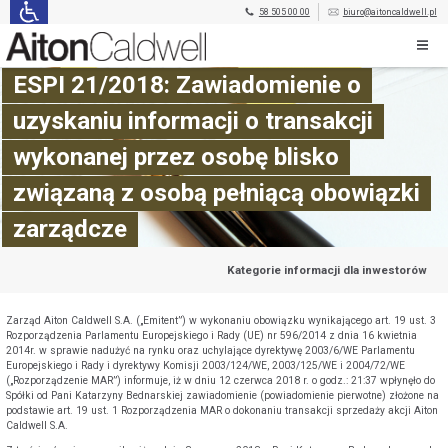
58 505 00 00
biuro@aitoncaldwell.pl
ESPI 21/2018: Zawiadomienie o
uzyskaniu informacji o transakcji
wykonanej przez osobę blisko
związaną z osobą pełniącą obowiązki
zarządcze
Kategorie informacji dla inwestorów
Zarząd Aiton Caldwell S.A. („Emitent”) w wykonaniu obowiązku wynikającego art. 19 ust. 3
Rozporządzenia Parlamentu Europejskiego i Rady (UE) nr 596/2014 z dnia 16 kwietnia
2014r. w sprawie nadużyć na rynku oraz uchylające dyrektywę 2003/6/WE Parlamentu
Europejskiego i Rady i dyrektywy Komisji 2003/124/WE, 2003/125/WE i 2004/72/WE
(„Rozporządzenie MAR”) informuje, iż w dniu 12 czerwca 2018 r. o godz.: 21:37 wpłynęło do
Spółki od Pani Katarzyny Bednarskiej zawiadomienie (powiadomienie pierwotne) złożone na
podstawie art. 19 ust. 1 Rozporządzenia MAR o dokonaniu transakcji sprzedaży akcji Aiton
Caldwell S.A.