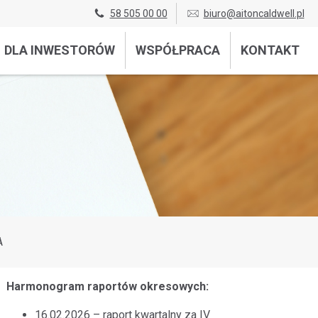
58 505 00 00
biuro@aitoncaldwell.pl
DLA INWESTORÓW
WSPÓŁPRACA
KONTAKT
A
Harmonogram raportów okresowych:
16.02.2026 – raport kwartalny za IV