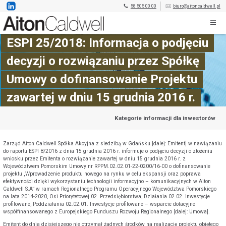
58 505 00 00
biuro@aitoncaldwell.pl
ESPI 25/2018: Informacja o podjęciu
decyzji o rozwiązaniu przez Spółkę
Umowy o dofinansowanie Projektu
zawartej w dniu 15 grudnia 2016 r.
Kategorie informacji dla inwestorów
Zarząd Aiton Caldwell Spółka Akcyjna z siedzibą w Gdańsku [dalej: Emitent] w nawiązaniu
do raportu ESPI 8/2016 z dnia 15 grudnia 2016 r. informuje o podjęciu decyzji o złożeniu
wniosku przez Emitenta o rozwiązanie zawartej w dniu 15 grudnia 2016 r. z
Województwem Pomorskim Umowy nr RPPM.02.02.01-22-0200/16-00 o dofinansowanie
projektu „Wprowadzenie produktu nowego na rynku w celu ekspansji oraz poprawa
efektywności dzięki wykorzystaniu technologii informacyjno – komunikacyjnych w Aiton
Caldwell S.A” w ramach Regionalnego Programu Operacyjnego Województwa Pomorskiego
na lata 2014-2020, Osi Priorytetowej 02. Przedsiębiorstwa, Działania 02.02. Inwestycje
profilowane, Poddziałania 02.02.01. Inwestycje profilowane – wsparcie dotacyjne
współfinansowanego z Europejskiego Funduszu Rozwoju Regionalnego [dalej: Umowa].
Emitent do dnia dzisiejszego nie otrzymał żadnych środków na realizację projektu objętego