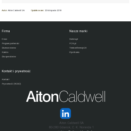
Autor:
Aiton Caldwell SA
Opublikowane:
20 listopada 2018
Firma
Nasze marki
O nas
Datera.pl
Program partnerski
FCN.pl
Dla inwestorów
Telekonferencje24
Kariera
iSpotkania
Dla operatorów
Kontakt i prywatność
Kontakt
Prywatność (RODO)
Aiton Caldwell SA
80-280 Gdańsk, C. K. Norwida 1