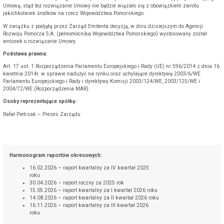
Umową, stąd też rozwiązanie Umowy nie będzie wiązało się z obowiązkiem zwrotu
jakichkolwiek środków na rzecz Województwa Pomorskiego.
W związku z podjętą przez Zarząd Emitenta decyzją, w dniu dzisiejszym do Agencji
Rozwoju Pomorza S.A. (pełnomocnika Województwa Pomorskiego) wystosowany został
wniosek o rozwiązanie Umowy.
Podstawa prawna:
Art. 17 ust. 1 Rozporządzenia Parlamentu Europejskiego i Rady (UE) nr 596/2014 z dnia 16
kwietnia 2014r. w sprawie nadużyć na rynku oraz uchylające dyrektywę 2003/6/WE
Parlamentu Europejskiego i Rady i dyrektywy Komisji 2003/124/WE, 2003/125/WE i
2004/72/WE (Rozporządzenia MAR)
Osoby reprezentujące spółkę:
Rafał Pietrzak – Prezes Zarządu
Harmonogram raportów okresowych:
16.02.2026 – raport kwartalny za IV kwartał 2025
roku
30.04.2026 – raport roczny za 2025 rok
15.05.2026 – raport kwartalny za I kwartał 2026 roku
14.08.2026 – raport kwartalny za II kwartał 2026 roku
16.11.2026 – raport kwartalny za III kwartał 2026
roku