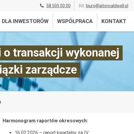
58 505 00 00
biuro@aitoncaldwell.pl
DLA INWESTORÓW
WSPÓŁPRACA
KONTAKT
 o transakcji wykonanej
iązki zarządcze
A
Harmonogram raportów okresowych:
16.02.2026 – raport kwartalny za IV