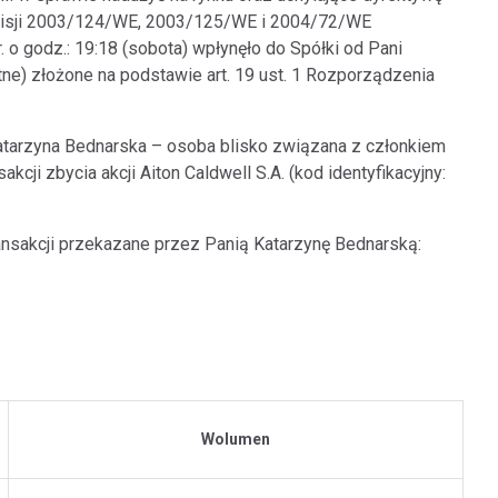
misji 2003/124/WE, 2003/125/WE i 2004/72/WE
 o godz.: 19:18 (sobota) wpłynęło do Spółki od Pani
e) złożone na podstawie art. 19 ust. 1 Rozporządzenia
 Katarzyna Bednarska – osoba blisko związana z członkiem
ji zbycia akcji Aiton Caldwell S.A. (kod identyfikacyjny:
ansakcji przekazane przez Panią Katarzynę Bednarską:
.
Wolumen