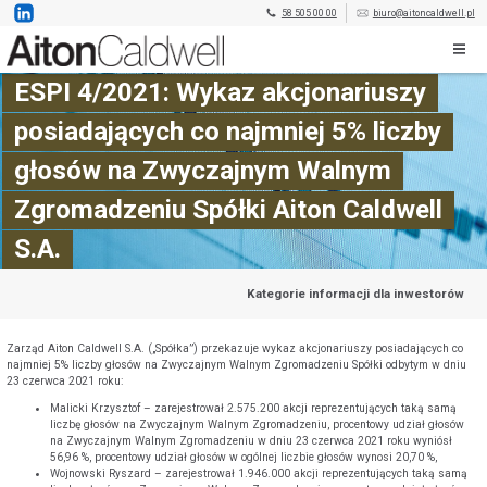
58 505 00 00
biuro@aitoncaldwell.pl
ESPI 4/2021: Wykaz akcjonariuszy
posiadających co najmniej 5% liczby
głosów na Zwyczajnym Walnym
Zgromadzeniu Spółki Aiton Caldwell
S.A.
Kategorie informacji dla inwestorów
Zarząd Aiton Caldwell S.A. („Spółka”) przekazuje wykaz akcjonariuszy posiadających co
najmniej 5% liczby głosów na Zwyczajnym Walnym Zgromadzeniu Spółki odbytym w dniu
23 czerwca 2021 roku:
Malicki Krzysztof – zarejestrował 2.575.200 akcji reprezentujących taką samą
liczbę głosów na Zwyczajnym Walnym Zgromadzeniu, procentowy udział głosów
na Zwyczajnym Walnym Zgromadzeniu w dniu 23 czerwca 2021 roku wyniósł
56,96 %, procentowy udział głosów w ogólnej liczbie głosów wynosi 20,70 %,
Wojnowski Ryszard – zarejestrował 1.946.000 akcji reprezentujących taką samą