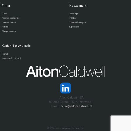
Firma
Nasze marki
O nas
Datera.pl
Program partnerski
FCN.pl
Dla inwestorów
Telekonferencje24
Kariera
iSpotkania
Dla operatorów
Kontakt i prywatność
Kontakt
Prywatność (RODO)
Aiton Caldwell SA
80-280 Gdańsk, C. K. Norwida 1
e-mail:
biuro@aitoncaldwell.pl
© 2026 - wszelkie prawa zastrzeżone