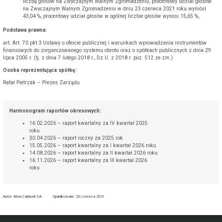
liczbę głosów na Zwyczajnym Walnym Zgromadzeniu, procentowy udział głosów
na Zwyczajnym Walnym Zgromadzeniu w dniu 23 czerwca 2021 roku wyniósł
43,04 %, procentowy udział głosów w ogólnej liczbie głosów wynosi 15,65 %,
Podstawa prawna:
art. Art. 70 pkt 3 Ustawy o ofercie publicznej i warunkach wprowadzania instrumentów
finansowych do zorganizowanego systemu obrotu oraz o spółkach publicznych z dnia 29
lipca 2005 r. (tj. z dnia 7 lutego 2018 r., Dz.U. z 2018 r. poz. 512 ze zm.)
Osoba reprezentująca spółkę:
Rafał Pietrzak – Prezes Zarządu
Harmonogram raportów okresowych:
16.02.2026 – raport kwartalny za IV kwartał 2025
roku
30.04.2026 – raport roczny za 2025 rok
15.05.2026 – raport kwartalny za I kwartał 2026 roku
14.08.2026 – raport kwartalny za II kwartał 2026 roku
16.11.2026 – raport kwartalny za III kwartał 2026
roku
Autor:
Aiton Caldwell SA
Opublikowane:
23 czerwca 2021