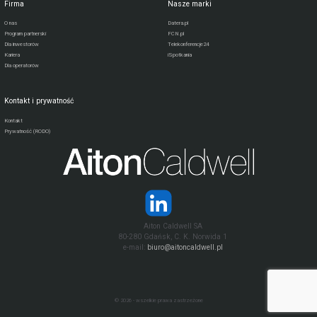
Firma
Nasze marki
O nas
Datera.pl
Program partnerski
FCN.pl
Dla inwestorów
Telekonferencje24
Kariera
iSpotkania
Dla operatorów
Kontakt i prywatność
Kontakt
Prywatność (RODO)
Aiton Caldwell SA
80-280 Gdańsk, C. K. Norwida 1
e-mail:
biuro@aitoncaldwell.pl
© 2026 - wszelkie prawa zastrzeżone