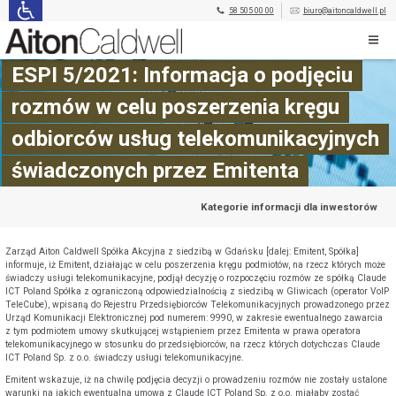
58 505 00 00
biuro@aitoncaldwell.pl
ESPI 5/2021: Informacja o podjęciu
rozmów w celu poszerzenia kręgu
odbiorców usług telekomunikacyjnych
świadczonych przez Emitenta
Kategorie informacji dla inwestorów
Zarząd Aiton Caldwell Spółka Akcyjna z siedzibą w Gdańsku [dalej: Emitent, Spółka]
informuje, iż Emitent, działając w celu poszerzenia kręgu podmiotów, na rzecz których może
świadczy usługi telekomunikacyjne, podjął decyzję o rozpoczęciu rozmów ze spółką Claude
ICT Poland Spółka z ograniczoną odpowiedzialnością z siedzibą w Gliwicach (operator VoIP
TeleCube), wpisaną do Rejestru Przedsiębiorców Telekomunikacyjnych prowadzonego przez
Urząd Komunikacji Elektronicznej pod numerem: 9990, w zakresie ewentualnego zawarcia
z tym podmiotem umowy skutkującej wstąpieniem przez Emitenta w prawa operatora
telekomunikacyjnego w stosunku do przedsiębiorców, na rzecz których dotychczas Claude
ICT Poland Sp. z o.o. świadczy usługi telekomunikacyjne.
Emitent wskazuje, iż na chwilę podjęcia decyzji o prowadzeniu rozmów nie zostały ustalone
warunki na jakich ewentualna umowa z Claude ICT Poland Sp. z o.o. miałaby zostać