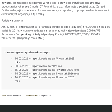
zawarta. Emitent podejmie decyzję w niniejszej sprawie po weryfikacji dokumentów
przedstawionych przez Claude ICT Poland Sp. z o.o. Informacja o podjętej przez Zarząd
Emitenta decyzji zostanie opublikowana odrębnym raportem, po przeprowadzeniu rozmów i
ewentualnych negocjacji z tą spółką.
Podstawa prawna:
Art. 17 ust. 1 Rozporządzenia Parlamentu Europejskiego i Rady (UE) nr 596/2014 z dnia 16
kwietnia 2014r. w sprawie nadużyć na rynku oraz uchylające dyrektywę 2003/6/WE
Parlamentu Europejskiego i Rady i dyrektywy Komisji 2003/124/WE, 2003/125/WE i
2004/72/WE (Rozporządzenia MAR).
Harmonogram raportów okresowych:
16.02.2026 – raport kwartalny za IV kwartał 2025
roku
30.04.2026 – raport roczny za 2025 rok
15.05.2026 – raport kwartalny za I kwartał 2026 roku
14.08.2026 – raport kwartalny za II kwartał 2026 roku
16.11.2026 – raport kwartalny za III kwartał 2026
roku
Autor:
Aiton Caldwell SA
Opublikowane:
13 sierpnia 2021