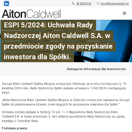
58 505 00 00
biuro@aitoncaldwell.pl
ESPI 5/2024: Uchwała Rady
Nadzorczej Aiton Caldwell S.A. w
przedmiocie zgody na pozyskanie
inwestora dla Spółki.
Kategorie informacji dla inwestorów
Zarząd Aiton Caldwell Spółka Akcyjna niniejszym informuje, że w dniu dzisiejszym, tj. 19
kwietnia 2024 roku, Rada Nadzorcza Spółki podjęła uchwałę nr 1/04/2024 o następującej
treści:
„Rada Nadzorcza Aiton Caldwell Spółka Akcyjna w Gdańsku niniejszym upoważnia Zarząd
Spółki do podejmowania działań zmierzających do pozyskania inwestora dla Spółki.”
Uchwała została podjęta w trybie § 10 ust. 1 i 3 Regulaminu Rady Nadzorczej Aiton
Caldwell S.A. w trybie pisemnym, tj. bez odbycia posiedzenia Rady Nadzorczej za zgodą
każdego z Członków Rady.
Podstawa prawna: