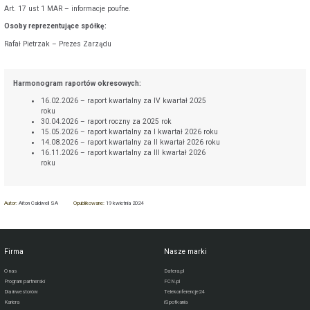
Art. 17 ust 1 MAR – informacje poufne.
Osoby reprezentujące spółkę:
Rafał Pietrzak – Prezes Zarządu
Harmonogram raportów okresowych:
16.02.2026 – raport kwartalny za IV kwartał 2025
roku
30.04.2026 – raport roczny za 2025 rok
15.05.2026 – raport kwartalny za I kwartał 2026 roku
14.08.2026 – raport kwartalny za II kwartał 2026 roku
16.11.2026 – raport kwartalny za III kwartał 2026
roku
Autor:
Aiton Caldwell SA
Opublikowane:
19 kwietnia 2024
Firma
Nasze marki
O nas
Datera.pl
Program partnerski
FCN.pl
Dla inwestorów
Telekonferencje24
Kariera
iSpotkania