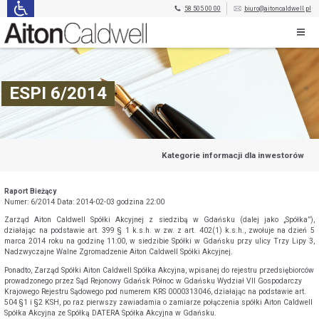
58 505 00 00
biuro@aitoncaldwell.pl
ESPI 6/2014
Kategorie informacji dla inwestorów
Raport Bieżący
Numer: 6/2014 Data: 2014-02-03 godzina 22:00
Zarząd Aiton Caldwell Spółki Akcyjnej z siedzibą w Gdańsku (dalej jako „Spółka”),
działając na podstawie art. 399 § 1 k.s.h. w zw. z art. 402(1) k.s.h., zwołuje na dzień 5
marca 2014 roku na godzinę 11:00, w siedzibie Spółki w Gdańsku przy ulicy Trzy Lipy 3,
Nadzwyczajne Walne Zgromadzenie Aiton Caldwell Spółki Akcyjnej.
Ponadto, Zarząd Spółki Aiton Caldwell Spółka Akcyjna, wpisanej do rejestru przedsiębiorców
prowadzonego przez Sąd Rejonowy Gdańsk Północ w Gdańsku Wydział VII Gospodarczy
Krajowego Rejestru Sądowego pod numerem KRS 0000313046, działając na podstawie art.
504 §1 i §2 KSH, po raz pierwszy zawiadamia o zamiarze połączenia spółki Aiton Caldwell
Spółka Akcyjna ze Spółką DATERA Spółka Akcyjna w Gdańsku.