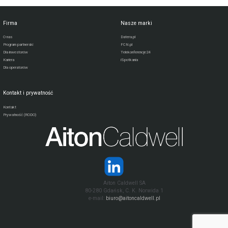
Firma
Nasze marki
O nas
Datera.pl
Program partnerski
FCN.pl
Dla inwestorów
Telekonferencje24
Kariera
iSpotkania
Dla operatorów
Kontakt i prywatność
Kontakt
Prywatność (RODO)
Aiton Caldwell SA
80-280 Gdańsk, C. K. Norwida 1
e-mail:
biuro@aitoncaldwell.pl