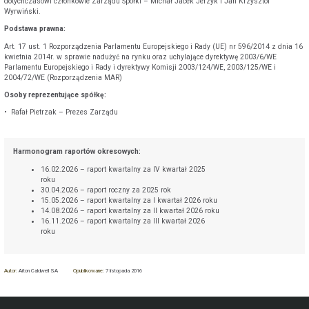
dotychczasowi członkowie Zarządu Spółki – Michał Jacek Jerzyk i Jan Krzysztof
Wyrwiński.
Podstawa prawna:
Art. 17 ust. 1 Rozporządzenia Parlamentu Europejskiego i Rady (UE) nr 596/2014 z dnia 16
kwietnia 2014r. w sprawie nadużyć na rynku oraz uchylające dyrektywę 2003/6/WE
Parlamentu Europejskiego i Rady i dyrektywy Komisji 2003/124/WE, 2003/125/WE i
2004/72/WE (Rozporządzenia MAR)
Osoby reprezentujące spółkę:
• Rafał Pietrzak – Prezes Zarządu
Harmonogram raportów okresowych:
16.02.2026 – raport kwartalny za IV kwartał 2025
roku
30.04.2026 – raport roczny za 2025 rok
15.05.2026 – raport kwartalny za I kwartał 2026 roku
14.08.2026 – raport kwartalny za II kwartał 2026 roku
16.11.2026 – raport kwartalny za III kwartał 2026
roku
Autor:
Aiton Caldwell SA
Opublikowane:
7 listopada 2016