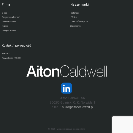
Firma
Nasze marki
O nas
Datera.pl
Program partnerski
FCN.pl
Dla inwestorów
Telekonferencje24
Kariera
iSpotkania
Dla operatorów
Kontakt i prywatność
Kontakt
Prywatność (RODO)
Aiton Caldwell SA
80-280 Gdańsk, C. K. Norwida 1
e-mail:
biuro@aitoncaldwell.pl
© 2026 - wszelkie prawa zastrzeżone