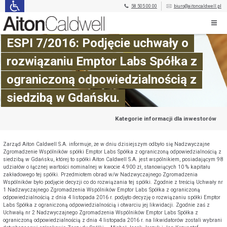
58 505 00 00
biuro@aitoncaldwell.pl
ESPI 7/2016: Podjęcie uchwały o
rozwiązaniu Emptor Labs Spółka z
ograniczoną odpowiedzialnością z
siedzibą w Gdańsku.
Kategorie informacji dla inwestorów
Zarząd Aiton Caldwell S.A. informuje, że w dniu dzisiejszym odbyło się Nadzwyczajne
Zgromadzenie Wspólników spółki Emptor Labs Spółka z ograniczoną odpowiedzialnością z
siedzibą w Gdańsku, której to spółki Aiton Caldwell S.A. jest wspólnikiem, posiadającym 98
udziałów o łącznej wartości nominalnej w kwocie 4.900 zł, stanowiących 10 % kapitału
zakładowego tej spółki. Przedmiotem obrad w/w Nadzwyczajnego Zgromadzenia
Wspólników było podjęcie decyzji co do rozwiązania tej spółki. Zgodnie z treścią Uchwały nr
1 Nadzwyczajnego Zgromadzenia Wspólników Emptor Labs Spółka z ograniczoną
odpowiedzialnością z dnia 4 listopada 2016 r. podjęto decyzję o rozwiązaniu spółki Emptor
Labs Spółka z ograniczoną odpowiedzialnością i otwarciu jej likwidacji. Zgodnie zaś z
Uchwałą nr 2 Nadzwyczajnego Zgromadzenia Wspólników Emptor Labs Spółka z
ograniczoną odpowiedzialnością z dnia 4 listopada 2016 r. na likwidatorów zostali wybrani