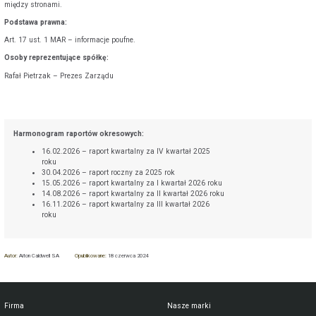
między stronami.
Podstawa prawna:
Art. 17 ust. 1 MAR – informacje poufne.
Osoby reprezentujące spółkę:
Rafał Pietrzak – Prezes Zarządu
Harmonogram raportów okresowych:
16.02.2026 – raport kwartalny za IV kwartał 2025
roku
30.04.2026 – raport roczny za 2025 rok
15.05.2026 – raport kwartalny za I kwartał 2026 roku
14.08.2026 – raport kwartalny za II kwartał 2026 roku
16.11.2026 – raport kwartalny za III kwartał 2026
roku
Autor:
Aiton Caldwell SA
Opublikowane:
18 czerwca 2024
Firma
Nasze marki