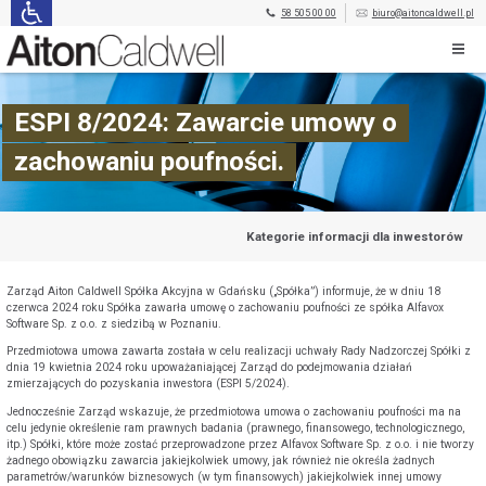
58 505 00 00
biuro@aitoncaldwell.pl
ESPI 8/2024: Zawarcie umowy o
zachowaniu poufności.
Kategorie informacji dla inwestorów
Zarząd Aiton Caldwell Spółka Akcyjna w Gdańsku („Spółka”) informuje, że w dniu 18
czerwca 2024 roku Spółka zawarła umowę o zachowaniu poufności ze spółka Alfavox
Software Sp. z o.o. z siedzibą w Poznaniu.
Przedmiotowa umowa zawarta została w celu realizacji uchwały Rady Nadzorczej Spółki z
dnia 19 kwietnia 2024 roku upoważaniającej Zarząd do podejmowania działań
zmierzających do pozyskania inwestora (ESPI 5/2024).
Jednocześnie Zarząd wskazuje, że przedmiotowa umowa o zachowaniu poufności ma na
celu jedynie określenie ram prawnych badania (prawnego, finansowego, technologicznego,
itp.) Spółki, które może zostać przeprowadzone przez Alfavox Software Sp. z o.o. i nie tworzy
żadnego obowiązku zawarcia jakiejkolwiek umowy, jak również nie określa żadnych
parametrów/warunków biznesowych (w tym finansowych) jakiejkolwiek innej umowy