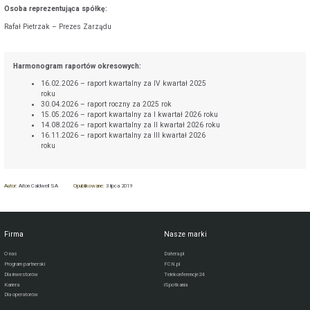
Osoba reprezentująca spółkę:
Rafał Pietrzak – Prezes Zarządu
Harmonogram raportów okresowych:
16.02.2026 – raport kwartalny za IV kwartał 2025
roku
30.04.2026 – raport roczny za 2025 rok
15.05.2026 – raport kwartalny za I kwartał 2026 roku
14.08.2026 – raport kwartalny za II kwartał 2026 roku
16.11.2026 – raport kwartalny za III kwartał 2026
roku
Autor:
Aiton Caldwell SA
Opublikowane:
3 lipca 2019
Firma
Nasze marki
O nas
Datera.pl
Program partnerski
FCN.pl
Dla inwestorów
Telekonferencje24
Kariera
iSpotkania
Dla operatorów