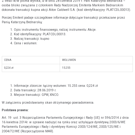
Z treści w/w pisma wynika, iż w dniu 28 czerwca 2019 r. Pani Katarzyna Bednarska –
osoba blisko związana z członkiem Rady Nadzorczej Emitenta Markiem Bednarskim
dokonała transakcji kupna akcji Aiton Caldwell S.A. (kod identyfikacyjny: PLATCDL00013).
Poniżej Emitent podaje szczegółowe informacje dotyczące transakcji przekazane przez
Panią Katarzynę Bednarską:
Opis instrumentu finansowego, rodzaj instrumentu: Akcje.
Kod identyfikacyjny: PLATCDL00013.
Rodzaj transakcji: kupno
Cena i wolumen:
CENA
WOLUMEN
0,224 zł
15.255
Informacje zbiorcze: łączny wolumen: 15.255 cena: 0,224 zł
Data transakcji: 28.06.2019 r.
Miejsce transakcji: GPW, XNCO.
W załączeniu przedstawiamy skan otrzymanego powiadomienia.
Podstawa prawna:
Art. 19 ust. 3 Rozporządzenia Parlamentu Europejskiego i Rady (UE) nr 596/2014 z dnia
16 kwietnia 2014r. w sprawie nadużyć na rynku oraz uchylające dyrektywę 2003/6/WE
Parlamentu Europejskiego i Rady i dyrektywy Komisji 2003/124/WE, 2003/125/WE i
2004/72/WE (Rozporządzenie MAR).