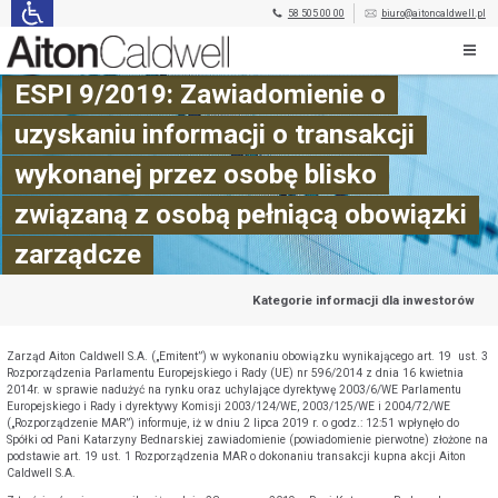
58 505 00 00
biuro@aitoncaldwell.pl
ESPI 9/2019: Zawiadomienie o
uzyskaniu informacji o transakcji
wykonanej przez osobę blisko
związaną z osobą pełniącą obowiązki
zarządcze
Kategorie informacji dla inwestorów
Zarząd Aiton Caldwell S.A. („Emitent”) w wykonaniu obowiązku wynikającego art. 19 ust. 3
Rozporządzenia Parlamentu Europejskiego i Rady (UE) nr 596/2014 z dnia 16 kwietnia
2014r. w sprawie nadużyć na rynku oraz uchylające dyrektywę 2003/6/WE Parlamentu
Europejskiego i Rady i dyrektywy Komisji 2003/124/WE, 2003/125/WE i 2004/72/WE
(„Rozporządzenie MAR”) informuje, iż w dniu 2 lipca 2019 r. o godz.: 12:51 wpłynęło do
Spółki od Pani Katarzyny Bednarskiej zawiadomienie (powiadomienie pierwotne) złożone na
podstawie art. 19 ust. 1 Rozporządzenia MAR o dokonaniu transakcji kupna akcji Aiton
Caldwell S.A.