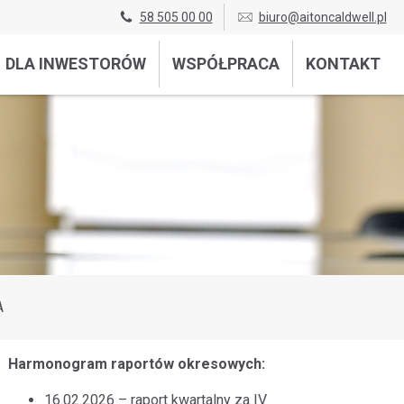
58 505 00 00
biuro@aitoncaldwell.pl
DLA INWESTORÓW
WSPÓŁPRACA
KONTAKT
A
Harmonogram raportów okresowych:
16.02.2026 – raport kwartalny za IV