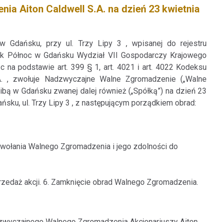
 Aiton Caldwell S.A. na dzień 23 kwietnia
w Gdańsku, przy ul. Trzy Lipy 3 , wpisanej do rejestru
k Północ w Gdańsku Wydział VII Gospodarczy Krajowego
a podstawie art. 399 § 1, art. 4021 i art. 4022 Kodeksu
.A. , zwołuje Nadzwyczajne Walne Zgromadzenie („Walne
ibą w Gdańsku zwanej dalej również („Spółką”) na dzień 23
ńsku, ul. Trzy Lipy 3 , z następującym porządkiem obrad:
ołania Walnego Zgromadzenia i jego zdolności do
zedaż akcji. 6. Zamknięcie obrad Walnego Zgromadzenia.
dzwyczajnego Walnego Zgromadzenia Akcjonariuszy Aiton