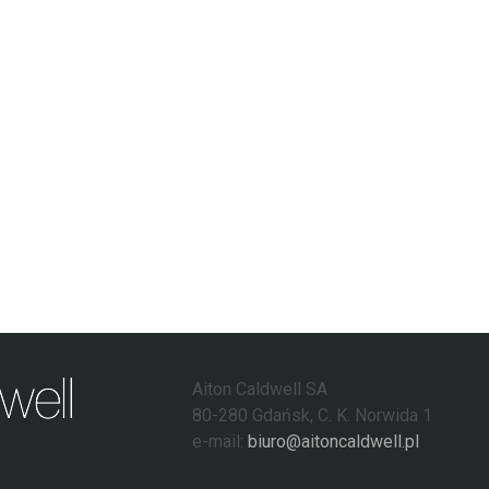
Aiton Caldwell SA
80-280 Gdańsk, C. K. Norwida 1
e-mail:
biuro@aitoncaldwell.pl