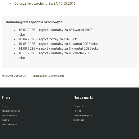
Ogłoszenie o zwołaniu ZWZA 10.05.2016
Harmonogram raportów okresowych:
16.02.2026 – raport kwartalny za IV kwartał 2025
roku
30.04.2026 – raport roczny za 2025 rok
15.05.2026 – raport kwartalny za I kwartał 2026 roku
14.08.2026 – raport kwartalny za II kwartał 2026 roku
16.11.2026 – raport kwartalny za III kwartał 2026
roku
Autor:
Aiton Caldwell SA
Opublikowane:
12 kwietnia 2016
Firma
Nasze marki
O nas
Datera.pl
Program partnerski
FCN.pl
Dla inwestorów
Telekonferencje24
Kariera
iSpotkania
Dla operatorów