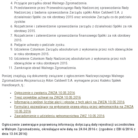
Przyjęcie porządku obrad Walnego Zgromadzenia.
Przedstawienie przez Przewodniczącego Rady Nadzorczej sprawozdania Rady
Nadzorczej z badania sprawozdania Zarządu spółki Aiton Caldwell S.A. z
działalności Spółki za rok obrotowy 2015 oraz wniosków Zarządu co do podziału
zysków.
Rozpatrzenie i zatwierdzenie sprawozdania zarządu z działalności Spółki za rok
obrotowy 2015.
Rozpatrzenie i zatwierdzenie sprawozdania finansowego Spółki za rok obrotowy
2015.
Podjęcie uchwały o podziale zysku.
Udzielenie Członkom Zarządu absolutorium z wykonania przez nich obowiązków
w roku obrotowym 2015.
Udzielenie Członkom Rady Nadzorczej absolutorium z wykonania przez nich
obowiązków w roku obrotowym 2015.
Zamknięcie obrad Walnego Zgromadzenia.
Poniżej znajdują się dokumenty związane z ogłoszeniem Nadzwyczajnego Walnego
Zgromadzenia Akcjonariuszy Aiton Caldwell S.A. wymagane przez Kodeks Spółek
Handlowych, tj.:
Ogłoszenie o zwołaniu ZWZA 10.05.2016
Treść projektów uchwał na ZWZA 10.05.2016
Informacja o ogólnej liczbie akcji i głosów z tych akcji na ZWZA 10.05.2016
Formularz pozwalający na wykonanie prawa głosu przez pełnomocnika na ZWZA
10.05.2016
Zawiadomienie o udzieleniu pełnomocnictwa ZWZ 10.05.2016
Ogłoszenie zawierające poprawioną informację dotyczącą daty rejestracji uczestnictwa
w Walnym Zgromadzeniu, określające w/w datę na 24.04.2016 r. (zgodnie z EBI 6/2016 z
dnia 13.04.2016):