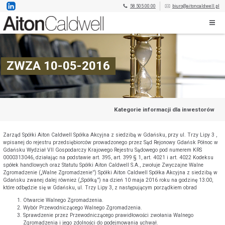
58 505 00 00
biuro@aitoncaldwell.pl
ZWZA 10-05-2016
Kategorie informacji dla inwestorów
Zarząd Spółki Aiton Caldwell Spółka Akcyjna z siedzibą w Gdańsku, przy ul. Trzy Lipy 3 ,
wpisanej do rejestru przedsiębiorców prowadzonego przez Sąd Rejonowy Gdańsk Północ w
Gdańsku Wydział VII Gospodarczy Krajowego Rejestru Sądowego pod numerem KRS
0000313046, działając na podstawie art. 395, art. 399 § 1, art. 4021 i art. 4022 Kodeksu
spółek handlowych oraz Statutu Spółki Aiton Caldwell S.A., zwołuje Zwyczajne Walne
Zgromadzenie („Walne Zgromadzenie”) Spółki Aiton Caldwell Spółka Akcyjna z siedzibą w
Gdańsku zwanej dalej również („Spółką”) na dzień 10 maja 2016 roku na godzinę 13:00,
które odbędzie się w Gdańsku, ul. Trzy Lipy 3, z następującym porządkiem obrad
Otwarcie Walnego Zgromadzenia.
Wybór Przewodniczącego Walnego Zgromadzenia.
Sprawdzenie przez Przewodniczącego prawidłowości zwołania Walnego
Zgromadzenia i jego zdolności do podejmowania uchwał.