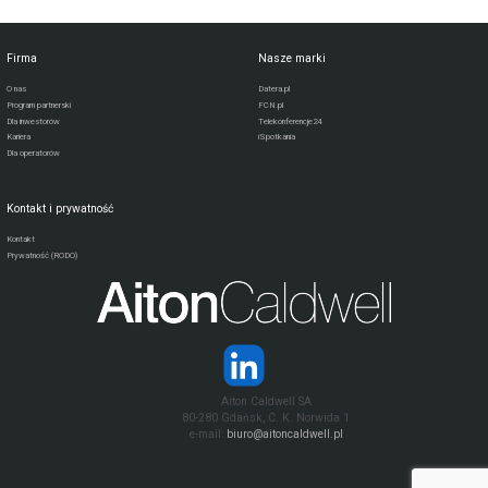
Firma
Nasze marki
O nas
Datera.pl
Program partnerski
FCN.pl
Dla inwestorów
Telekonferencje24
Kariera
iSpotkania
Dla operatorów
Kontakt i prywatność
Kontakt
Prywatność (RODO)
Aiton Caldwell SA
80-280 Gdańsk, C. K. Norwida 1
e-mail:
biuro@aitoncaldwell.pl