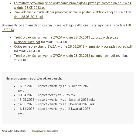
Formularz pozwalający na wykonanie prawa głosu przez pełnomocnika na ZWZA
w dniu 28.05.2013.pdf
Zawiadomienie o udzieleniu pełnomocnictwa w postaci elektronicznej na ZWZA w
dniu 28.05.2013.pdf
Dokumenty po zmianach zgłoszony przez jednego z Akcjonaiuszy zgodnie z raportem
EBI
15/2013
:
Treść projektów uchwał na ZWZA w dniu 28.05.2013 zgłoszonych przez
akcjonariusza.pdf
rozmiar: 165.4 KB
Ogłoszenie o zwołaniu ZWZA w dniu 28.05.2013 – zmieniony porządek obrad.pdf
rozmiar: 243.4 KB
Treść projektów uchwał na ZWZA w dniu 28.05.2013 po zmianach.pdf
rozmiar:
217.3 KB
Harmonogram raportów okresowych:
16.02.2026 – raport kwartalny za IV kwartał 2025
roku
30.04.2026 – raport roczny za 2025 rok
15.05.2026 – raport kwartalny za I kwartał 2026 roku
14.08.2026 – raport kwartalny za II kwartał 2026 roku
16.11.2026 – raport kwartalny za III kwartał 2026
roku
Autor:
Aiton Caldwell SA
Opublikowane:
5 maja 2013