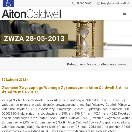
58 505 00 00
biuro@aitoncaldwell.pl
ZWZA 28-05-2013
Kategorie informacji dla inwestorów
30 kwietnia 2012 r.
Zwołanie Zwyczajnego Walnego Zgromadzenia Aiton Caldwell S.A. na
dzień 28 maja 2013 r.
Zarząd Spółki Aiton Caldwell Spółka Akcyjna z siedzibą w Gdańsku, przy ul. Trzy Lipy 3 ,
wpisanej do rejestru przedsiębiorców prowadzonego przez Sąd Rejonowy Gdańsk Północ w
Gdańsku Wydział VII Gospodarczy Krajowego Rejestru Sądowego pod numerem KRS
0000313046, działając na podstawie art. 395, art. 399 § 1, art. 4021 i art. 4022 Kodeksu
spółek handlowych oraz Statutu Spółki Aiton Caldwell S.A. , zwołuje Zwyczajne Walne
Zgromadzenie („Walne Zgromadzenie”) Spółki Aiton Caldwell Spółka Akcyjna z siedzibą w
Gdańsku zwanej dalej również („Spółką”) na dzień 28 maja 2013 roku na godzinę 10.00,
które odbędzie się w Gdańsku, ul. Trzy Lipy 3 , z następującym porządkiem obrad: