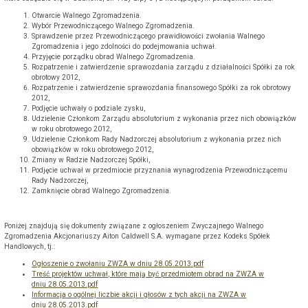
Otwarcie Walnego Zgromadzenia.
Wybór Przewodniczącego Walnego Zgromadzenia.
Sprawdzenie przez Przewodniczącego prawidłowości zwołania Walnego
Zgromadzenia i jego zdolności do podejmowania uchwał.
Przyjęcie porządku obrad Walnego Zgromadzenia.
Rozpatrzenie i zatwierdzenie sprawozdania zarządu z działalności Spółki za rok
obrotowy 2012,
Rozpatrzenie i zatwierdzenie sprawozdania finansowego Spółki za rok obrotowy
2012,
Podjęcie uchwały o podziale zysku,
Udzielenie Członkom Zarządu absolutorium z wykonania przez nich obowiązków
w roku obrotowego 2012,
Udzielenie Członkom Rady Nadzorczej absolutorium z wykonania przez nich
obowiązków w roku obrotowego 2012,
Zmiany w Radzie Nadzorczej Spółki,
Podjęcie uchwał w przedmiocie przyznania wynagrodzenia Przewodniczącemu
Rady Nadzorczej,
Zamknięcie obrad Walnego Zgromadzenia.
Poniżej znajdują się dokumenty związane z ogłoszeniem Zwyczajnego Walnego
Zgromadzenia Akcjonariuszy Aiton Caldwell S.A. wymagane przez Kodeks Spółek
Handlowych, tj.:
Ogłoszenie o zwołaniu ZWZA w dniu 28.05.2013.pdf
Treść projektów uchwał, które mają być przedmiotem obrad na ZWZA w
dniu 28.05.2013.pdf
Informacja o ogólnej liczbie akcji i głosów z tych akcji na ZWZA w
dniu 28.05.2013.pdf