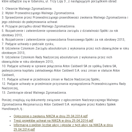
które odbędzie się w Gdańsku, ul. Trzy Lipy 3 , z następującym porządkiem obrad:
1. Otwarcie Walnego Zgromadzenia.
2. Wybór Przewodniczącego Walnego Zgromadzenia.
3. Sprawdzenie przez Przewodniczącego prawidłowości zwołania Walnego Zgromadzenia i
jego zdolności do podejmowania uchwał.
4. Przyjęcie porządku obrad Walnego Zgromadzenia.
5. Rozpatrzenie i zatwierdzenie sprawozdania zarządu z działalności Spółki za rok
obrotowy 2013,
6. Rozpatrzenie i zatwierdzenie sprawozdania finansowego Spółki za rok obrotowy 2013,
7. Podjęcie uchwały o podziale zysku,
8. Udzielenie Członkom Zarządu absolutorium z wykonania przez nich obowiązków w roku
obrotowym 2013,
9. Udzielenie Członkom Rady Nadzorczej absolutorium z wykonania przez nich
obowiązków w roku obrotowym 2013,
10. Podjęcie uchwały w sprawie połączenia Aiton Caldwell SA ze spółką Datera SA,
podwyższenia kapitału zakładowego Aiton Caldwell S.A. oraz zmian w statucie Aiton
Caldwell,
11. Podjęcie uchwał w przedmiocie zmian w Radzie Nadzorczej Spółki,
12. Podjęcie uchwały w przedmiocie przyznania wynagrodzenia Przewodniczącemu Rady
Nadzorczej,
13. Zamknięcie obrad Walnego Zgromadzenia.
Poniżej znajdują się dokumenty związane z ogłoszeniem Nadzwyczajnego Walnego
Zgromadzenia Akcjonariuszy Aiton Caldwell S.A. wymagane przez Kodeks Spółek
Handlowych, tj.:
Ogłoszenie o zwołaniu NWZA w dniu 29.04.2014.pdf
Treść projektów uchwał na NWZA w dniu 29.04.2014.pdf
Informacja o ogólnej liczbie akcji i głosów z tych akcji na NWZA w dniu
29.04.2014.pdf