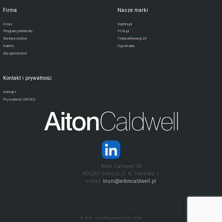
Firma
Nasze marki
O nas
Datera.pl
Program partnerski
FCN.pl
Dla inwestorów
Telekonferencje24
Kariera
iSpotkania
Dla operatorów
Kontakt i prywatność
Kontakt
Prywatność (RODO)
Aiton Caldwell SA
80-280 Gdańsk, C. K. Norwida 1
e-mail:
biuro@aitoncaldwell.pl
© 2026 - wszelkie prawa zastrzeżone