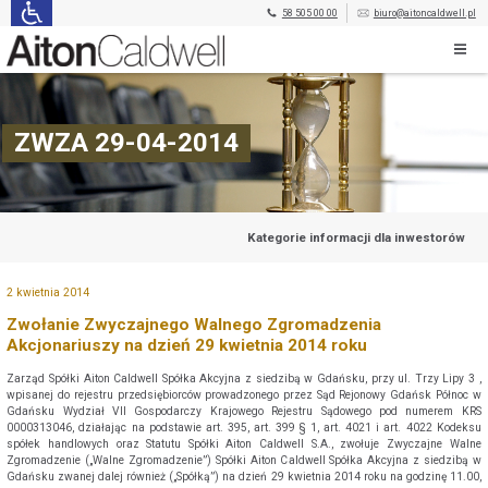
58 505 00 00
biuro@aitoncaldwell.pl
ZWZA 29-04-2014
Kategorie informacji dla inwestorów
2 kwietnia 2014
Zwołanie Zwyczajnego Walnego Zgromadzenia
Akcjonariuszy na dzień 29 kwietnia 2014 roku
Zarząd Spółki Aiton Caldwell Spółka Akcyjna z siedzibą w Gdańsku, przy ul. Trzy Lipy 3 ,
wpisanej do rejestru przedsiębiorców prowadzonego przez Sąd Rejonowy Gdańsk Północ w
Gdańsku Wydział VII Gospodarczy Krajowego Rejestru Sądowego pod numerem KRS
0000313046, działając na podstawie art. 395, art. 399 § 1, art. 4021 i art. 4022 Kodeksu
spółek handlowych oraz Statutu Spółki Aiton Caldwell S.A., zwołuje Zwyczajne Walne
Zgromadzenie („Walne Zgromadzenie”) Spółki Aiton Caldwell Spółka Akcyjna z siedzibą w
Gdańsku zwanej dalej również („Spółką”) na dzień 29 kwietnia 2014 roku na godzinę 11.00,