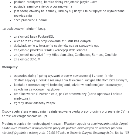
posiada praktyczną, bardzo dobrą znajomość języka Java
posiada zamiłowanie do programowania
jest osobą otwartą na zmiany, lubiącą się uczyć i mieć wpływ na wytwarzane
rozwiązania
chce pracować z nami!
…a dodatkowymi atutami będą:
znajomość bazy PostgreSQL
wiedza z zakresu projektowania struktur baz danych
doświadczenie w tworzeniu systemów czasu rzeczywistego
znajomość protokołu SOAP i koncepcji Web Services
znajomość narzędzi firmy Atlassian: Jira, Confluence, Bamboo, Crucible
znajomość SCRUM
Oferujemy:
odpowiedzialną i pełną wyzwań pracę w nowoczesnej i znanej firmie,
dostarczającej autorskie rozwiązania telekomunikacyjne klientom biznesowym,
kontakt z nowoczesnymi technologiami, udział w konferencjach branżowych,
szkolenia zawodowe i językowe,
stabilne warunki zatrudnienia, pakiet pracowniczy (karta sportowa i opieka
medyczna),
zgrany, doświadczony zespół!
Osoby spełniające wymagania i zainteresowane ofertą pracy prosimy o przesłanie CV na
adres: kariera@aitoncaldwell.pl
Prosimy o dopisanie następującej klauzuli:
Wyrażam zgodę na przetwarzanie moich danych
osobowych zawartych w mojej ofercie pracy dla potrzeb niezbędnych do realizacji procesu
rekrutacji (zgodnie z ustawą z dn. 29.08.97 roku o Ochronie Danych Osobowych Dz. Ust Nr 133