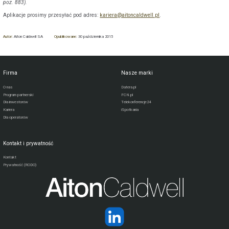
poz. 883).
Aplikacje prosimy przesyłać pod adres:
kariera@aitoncaldwell.pl
.
Autor:
Aiton Caldwell SA
Opublikowane:
30 października 2015
Firma
Nasze marki
O nas
Datera.pl
Program partnerski
FCN.pl
Dla inwestorów
Telekonferencje24
Kariera
iSpotkania
Dla operatorów
Kontakt i prywatność
Kontakt
Prywatność (RODO)