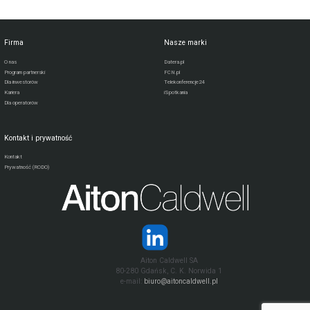
Firma
Nasze marki
O nas
Datera.pl
Program partnerski
FCN.pl
Dla inwestorów
Telekonferencje24
Kariera
iSpotkania
Dla operatorów
Kontakt i prywatność
Kontakt
Prywatność (RODO)
Aiton Caldwell SA
80-280 Gdańsk, C. K. Norwida 1
e-mail:
biuro@aitoncaldwell.pl