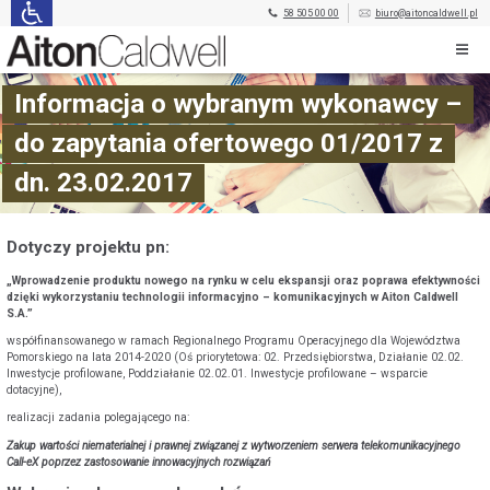
58 505 00 00
biuro@aitoncaldwell.pl
Informacja o wybranym wykonawcy –
do zapytania ofertowego 01/2017 z
dn. 23.02.2017
Dotyczy projektu pn:
„Wprowadzenie produktu nowego na rynku w celu ekspansji oraz poprawa efektywności
dzięki wykorzystaniu technologii informacyjno – komunikacyjnych w Aiton Caldwell
S.A.”
współfinansowanego w ramach Regionalnego Programu Operacyjnego dla Województwa
Pomorskiego na lata 2014-2020 (Oś priorytetowa: 02. Przedsiębiorstwa, Działanie 02.02.
Inwestycje profilowane, Poddziałanie 02.02.01. Inwestycje profilowane – wsparcie
dotacyjne),
realizacji zadania polegającego na:
Zakup wartości niematerialnej i prawnej związanej z wytworzeniem serwera telekomunikacyjnego
Call-eX poprzez zastosowanie innowacyjnych rozwiązań