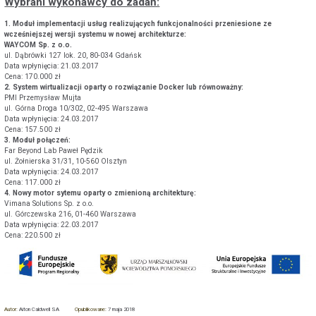
Wybrani wykonawcy do zadań:
1. Moduł implementacji usług realizujących funkcjonalności przeniesione ze
wcześniejszej wersji systemu w nowej architekturze:
WAYCOM Sp. z o.o.
ul. Dąbrówki 127 lok. 20, 80-034 Gdańsk
Data wpłynięcia: 21.03.2017
Cena: 170.000 zł
2. System wirtualizacji oparty o rozwiązanie Docker lub równoważny:
PMI Przemysław Mujta
ul. Górna Droga 10/302, 02-495 Warszawa
Data wpłynięcia: 24.03.2017
Cena: 157.500 zł
3. Moduł połączeń:
Far Beyond Lab Paweł Pędzik
ul. Żołnierska 31/31, 10-560 Olsztyn
Data wpłynięcia: 24.03.2017
Cena: 117.000 zł
4. Nowy motor sytemu oparty o zmienioną architekturę:
Vimana Solutions Sp. z o.o.
ul. Górczewska 216, 01-460 Warszawa
Data wpłynięcia: 22.03.2017
Cena: 220.500 zł
Autor:
Aiton Caldwell SA
Opublikowane:
7 maja 2018