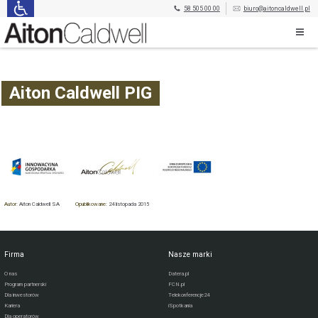
58 505 00 00
biuro@aitoncaldwell.pl
Aiton Caldwell PIG
Autor:
Aiton Caldwell SA
Opublikowane:
24 listopada 2015
Firma
Nasze marki
O nas
Datera.pl
Program partnerski
FCN.pl
Dla inwestorów
Telekonferencje24
Kariera
iSpotkania
Dla operatorów