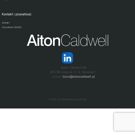
Kontakt i prywatność
Kontakt
Prywatność (RODO)
Aiton Caldwell SA
80-280 Gdańsk, C. K. Norwida 1
e-mail:
biuro@aitoncaldwell.pl
© 2026 - wszelkie prawa zastrzeżone