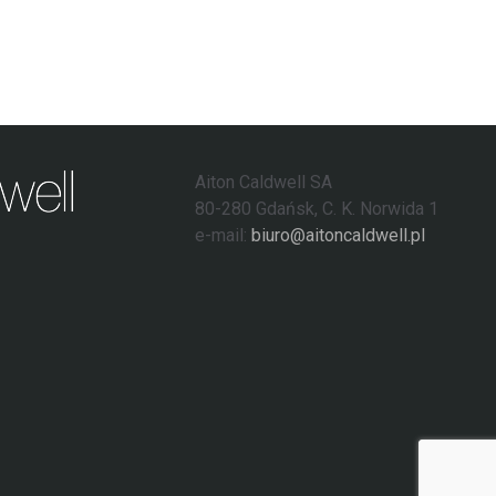
Aiton Caldwell SA
80-280 Gdańsk, C. K. Norwida 1
e-mail:
biuro@aitoncaldwell.pl