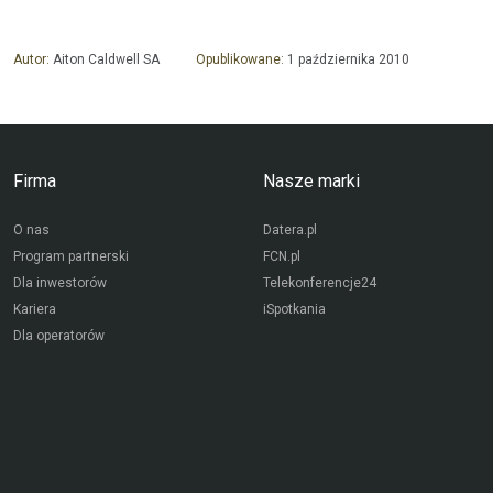
Autor:
Aiton Caldwell SA
Opublikowane:
1 października 2010
Firma
Nasze marki
O nas
Datera.pl
Program partnerski
FCN.pl
Dla inwestorów
Telekonferencje24
Kariera
iSpotkania
Dla operatorów