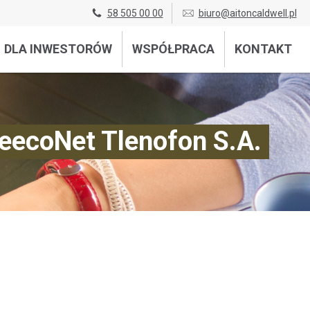
58 505 00 00
biuro@aitoncaldwell.pl
DLA INWESTORÓW
WSPÓŁPRACA
KONTAKT
reecoNet Tlenofon S.A.