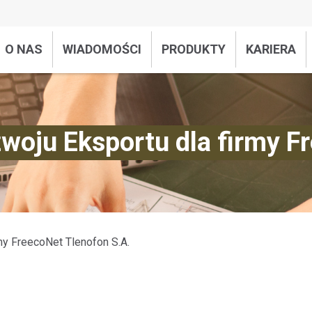
O NAS
WIADOMOŚCI
PRODUKTY
KARIERA
woju Eksportu dla firmy F
rmy FreecoNet Tlenofon S.A.