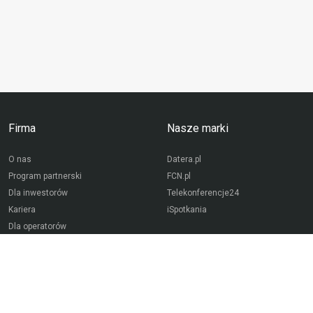
Firma
Nasze marki
O nas
Datera.pl
Program partnerski
FCN.pl
Dla inwestorów
Telekonferencje24
Kariera
iSpotkania
Dla operatorów