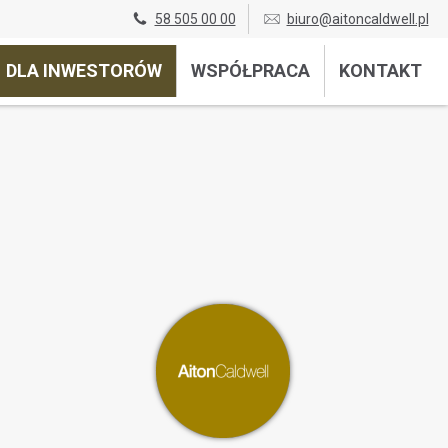
58 505 00 00
biuro@aitoncaldwell.pl
DLA INWESTORÓW
WSPÓŁPRACA
KONTAKT