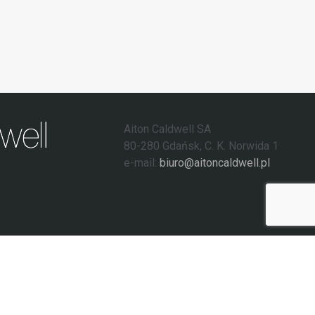
Aiton Caldwell SA
80-280 Gdańsk, C. K. Norwida 1
e-mail:
biuro@aitoncaldwell.pl