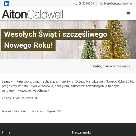
58 505 00 00
biuro@aitoncaldwell.pl
Wesołych Świąt i szczęśliwego
Nowego Roku!
Kategorie wiadomości
Szanowni Państwo, z okazji zbliżających się Świąt Bożego Narodzenia i Nowego Roku 2016,
pragniemy Państwu życzyć zdrowia, szczęścia, sukcesów zawodowych, a naszym
partnerom – owocnej współpracy.
Zespół Aiton Caldwell SA
Autor:
Aiton Caldwell SA
Opublikowane:
23 grudnia 2015
Firma
Nasze marki