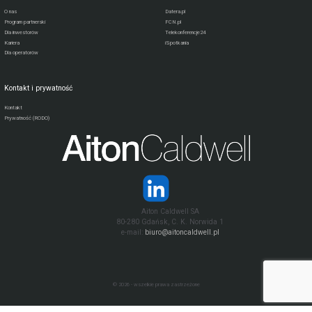
O nas
Datera.pl
Program partnerski
FCN.pl
Dla inwestorów
Telekonferencje24
Kariera
iSpotkania
Dla operatorów
Kontakt i prywatność
Kontakt
Prywatność (RODO)
Aiton Caldwell SA
80-280 Gdańsk, C. K. Norwida 1
e-mail:
biuro@aitoncaldwell.pl
© 2026 - wszelkie prawa zastrzeżone