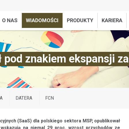
O NAS
WIADOMOŚCI
PRODUKTY
KARIERA
ał pod znakiem ekspansji z
A
DATERA
FCN
cyjnych (SaaS) dla polskiego sektora MSP, opublikował
u wskazują na niemal 29 proc. wzrost przychodów ze