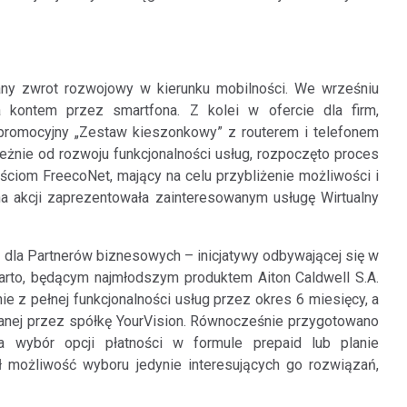
ny zwrot rozwojowy w kierunku mobilności. We wrześniu
a kontem przez smartfona. Z kolei w ofercie dla firm,
 promocyjny „Zestaw kieszonkowy” z routerem i telefonem
eżnie od rozwoju funkcjonalności usług, rozpoczęto proces
ciom FreecoNet, mający na celu przybliżenie możliwości i
na akcji zaprezentowała zainteresowanym usługę Wirtualny
dla Partnerów biznesowych – inicjatywy odbywającej się w
arto, będącym najmłodszym produktem Aiton Caldwell S.A.
ie z pełnej funkcjonalności usług przez okres 6 miesięcy, a
wanej przez spółkę YourVision. Równocześnie przygotowano
a wybór opcji płatności w formule prepaid lub planie
możliwość wyboru jedynie interesujących go rozwiązań,