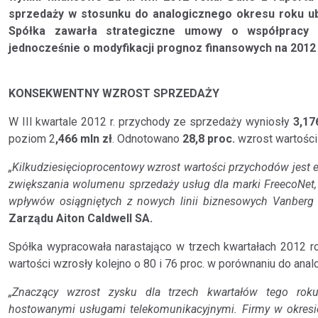
sprzedaży w stosunku do analogicznego okresu roku ub
Spółka zawarła strategiczne umowy o współpracy z
jednocześnie o modyfikacji prognoz finansowych na 2012 
KONSEKWENTNY WZROST SPRZEDAŻY
W III kwartale 2012 r. przychody ze sprzedaży wyniosły
3,17
poziom 2
,466 mln zł
. Odnotowano
28,8 proc.
wzrost wartości
„Kilkudziesięcioprocentowy wzrost wartości przychodów jest 
zwiększania wolumenu sprzedaży usług dla marki FreecoNet,
wpływów osiągniętych z nowych linii biznesowych Vanberg 
Zarządu Aiton Caldwell SA.
Spółka wypracowała narastająco w trzech kwartałach 2012 rok
wartości wzrosły kolejno o 80 i 76 proc. w porównaniu do ana
„Znaczący wzrost zysku dla trzech kwartałów tego roku
hostowanymi usługami telekomunikacyjnymi. Firmy w okresi