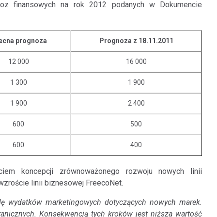
gnoz finansowych na rok 2012 podanych w Dokumencie
ecna prognoza
Prognoza z 18.11.2011
12 000
16 000
1 300
1 900
1 900
2 400
600
500
600
400
ciem koncepcji zrównoważonego rozwoju nowych linii
roście linii biznesowej FreecoNet.
kalę wydatków marketingowych dotyczących nowych marek.
ranicznych. Konsekwencją tych kroków jest niższa wartość