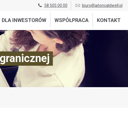
58 505 00 00
biuro@aitoncaldwell.pl
DLA INWESTORÓW
WSPÓŁPRACA
KONTAKT
agranicznej