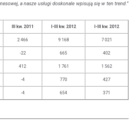
esowej, a nasze usługi doskonale wpisują się w ten trend.”
III kw. 2011
I-III kw. 2012
I-III kw. 2012
2 466
9 168
7 021
-22
665
402
412
1 761
1 562
-4
770
427
-4
654
371