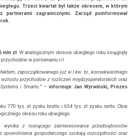
iegłego. Trzeci kwartał był także okresem, w którym
 partnerami zagranicznymi. Zarząd poinformował
rok.
6 mln zł
. W analogicznym okresie ubiegłego roku osiągnęły
 przychodów w porównaniu r/r.
efektem, zapoczątkowanego już w I kw. br., konsekwentnego
 wzrostu przychodów z rozliczeń międzyoperatorskich oraz
Systems i Smarto.”
–
informuje Jan Wyrwiński, Prezes
u 770 tys. zł zysku brutto i 654 tys. zł zysku netto. Obie
logicznego okresu roku ubiegłego.
 wynika z rosnącego zainteresowania przedsiębiorców
e spowolnienia gospodarczego szukają oszczędności oraz