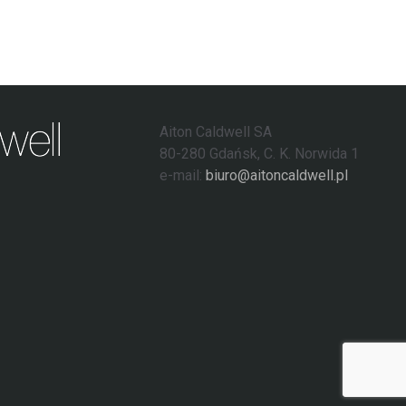
Aiton Caldwell SA
80-280 Gdańsk, C. K. Norwida 1
e-mail:
biuro@aitoncaldwell.pl