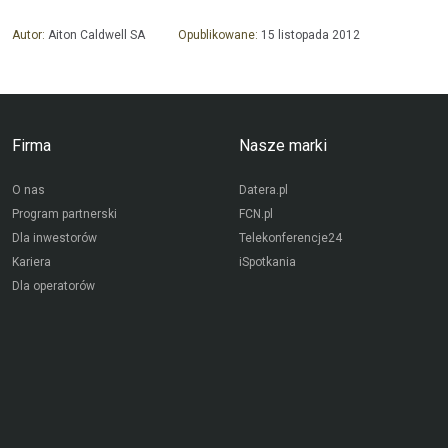
Autor:
Aiton Caldwell SA
Opublikowane:
15 listopada 2012
Firma
Nasze marki
O nas
Datera.pl
Program partnerski
FCN.pl
Dla inwestorów
Telekonferencje24
Kariera
iSpotkania
Dla operatorów