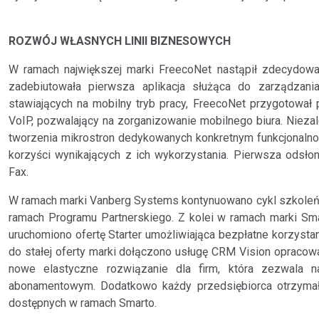
ROZWÓJ WŁASNYCH LINII BIZNESOWYCH
W ramach największej marki FreecoNet nastąpił zdecydowa
zadebiutowała pierwsza aplikacja służąca do zarządzani
stawiających na mobilny tryb pracy, FreecoNet przygotował
VoIP, pozwalający na zorganizowanie mobilnego biura. Niezal
tworzenia mikrostron dedykowanych konkretnym funkcjonalnoś
korzyści wynikających z ich wykorzystania. Pierwsza odsło
Fax.
W ramach marki Vanberg Systems kontynuowano cykl szkoleń 
ramach Programu Partnerskiego. Z kolei w ramach marki Sm
uruchomiono ofertę Starter umożliwiająca bezpłatne korzystan
do stałej oferty marki dołączono usługę CRM Vision opraco
nowe elastyczne rozwiązanie dla firm, która zezwala n
abonamentowym. Dodatkowo każdy przedsiębiorca otrzymał 
dostępnych w ramach Smarto.