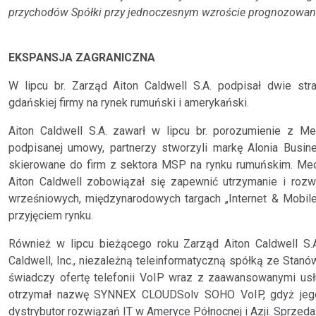
przychodów Spółki przy jednoczesnym wzroście prognozowan
EKSPANSJA ZAGRANICZNA
W lipcu br. Zarząd Aiton Caldwell S.A. podpisał dwie st
gdańskiej firmy na rynek rumuński i amerykański.
Aiton Caldwell S.A. zawarł w lipcu br. porozumienie z M
podpisanej umowy, partnerzy stworzyli markę Alonia Busin
skierowane do firm z sektora MSP na rynku rumuńskim. Media
Aiton Caldwell zobowiązał się zapewnić utrzymanie i rozwó
wrześniowych, międzynarodowych targach „Internet & Mobil
przyjęciem rynku.
Również w lipcu bieżącego roku Zarząd Aiton Caldwell S.A
Caldwell, Inc., niezależną teleinformatyczną spółką ze Sta
świadczy ofertę telefonii VoIP wraz z zaawansowanymi us
otrzymał nazwę SYNNEX CLOUDSolv SOHO VoIP, gdyż jego 
dystrybutor rozwiązań IT w Ameryce Północnej i Azji. Sprze