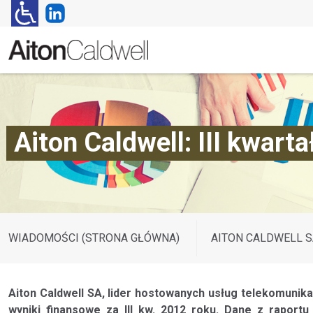
Aiton Caldwell: III kwart
WIADOMOŚCI (STRONA GŁÓWNA)
AITON CALDWELL S
Aiton Caldwell SA, lider hostowanych usług telekomunika
wyniki finansowe za III kw. 2012 roku. Dane z raport