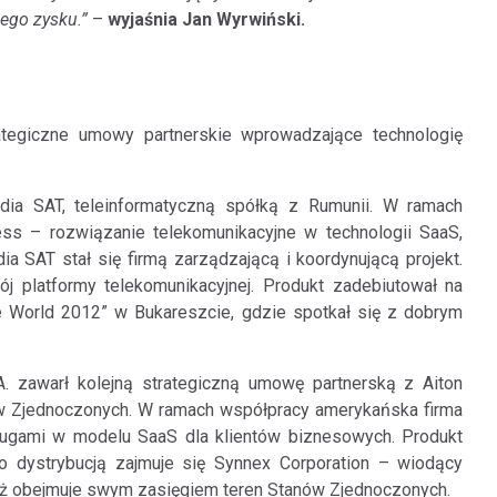
ego zysku.”
–
wyjaśnia Jan Wyrwiński.
rategiczne umowy partnerskie wprowadzające technologię
edia SAT, teleinformatyczną spółką z Rumunii. W ramach
ess – rozwiązanie telekomunikacyjne w technologii SaaS,
 SAT stał się firmą zarządzającą i koordynującą projekt.
j platformy telekomunikacyjnej. Produkt zadebiutował na
e World 2012” w Bukareszcie, gdzie spotkał się z dobrym
. zawarł kolejną strategiczną umowę partnerską z Aiton
nów Zjednoczonych. W ramach współpracy amerykańska firma
ługami w modelu SaaS dla klientów biznesowych. Produkt
dystrybucją zajmuje się Synnex Corporation – wiodący
daż obejmuje swym zasięgiem teren Stanów Zjednoczonych.