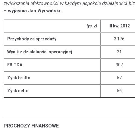
zwiększenia efektowności w każdym aspekcie działalności bizn
–
wyjaśnia Jan Wyrwiński.
tys. zł
III kw. 2012
Przychody ze sprzedaży
3 176
Wynik z działalności operacyjnej
21
EBITDA
307
Zysk brutto
57
Zysk netto
56
PROGNOZY FINANSOWE