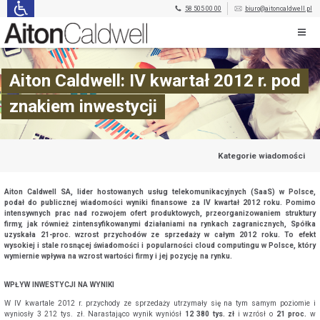
58 505 00 00
biuro@aitoncaldwell.pl
Aiton Caldwell: IV kwartał 2012 r. pod
znakiem inwestycji
Kategorie wiadomości
Aiton Caldwell SA, lider hostowanych usług telekomunikacyjnych (SaaS) w Polsce,
podał do publicznej wiadomości wyniki finansowe za IV kwartał 2012 roku. Pomimo
intensywnych prac nad rozwojem ofert produktowych, przeorganizowaniem struktury
firmy, jak również zintensyfikowanymi działaniami na rynkach zagranicznych, Spółka
uzyskała 21-proc. wzrost przychodów ze sprzedaży w całym 2012 roku. To efekt
wysokiej i stale rosnącej świadomości i popularności cloud computingu w Polsce, który
wymiernie wpływa na wzrost wartości firmy i jej pozycję na rynku.
WPŁYW INWESTYCJI NA WYNIKI
W IV kwartale 2012 r. przychody ze sprzedaży utrzymały się na tym samym poziomie i
wyniosły 3 212 tys. zł. Narastająco wynik wyniósł
12 380 tys. zł
i wzrósł o
21 proc.
w