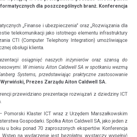
formatycznych dla poszczególnych branż. Konferencja
tycznych „Finanse i ubezpieczenia” oraz „Rozwiązania dla
tie telekomunikacji jako istotnego elementu infrastruktury
nia CTI (Computer Telephony Integration) umożliwiające
nej obsługi klienta.
rezentacji osiągnięć naszych inżynierów oraz szansą do
znesowymi. W imieniu Aiton Caldwell SA w spotkaniu wezmą
anberg Systems, przedstawiając praktyczne zastosowanie
 Wyrwiński, Prezes Zarządu Aiton Caldwell SA.
encji przewidziano prezentacje rozwiązań z dziedziny ICT
.
 – Pomorski Klaster ICT wraz z Urzędem Marszałkowskim
rstwa Gospodarki. Spółka Aiton Caldwell SA, jako jeden z
iu u boku ponad 70 zaproszonych ekspertów. Konferencja
Wstęp na wydarzenie jest bezpłatny, wystarczy wypełnić