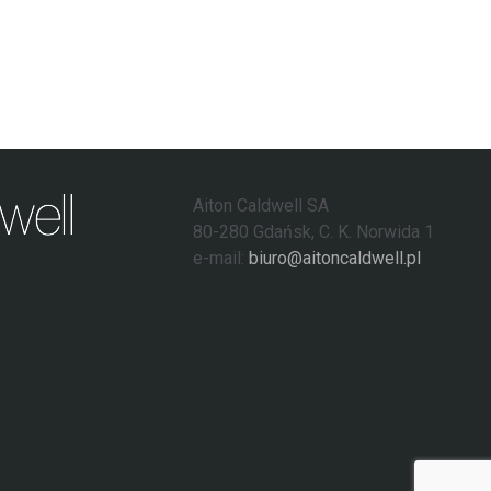
Aiton Caldwell SA
80-280 Gdańsk, C. K. Norwida 1
e-mail:
biuro@aitoncaldwell.pl