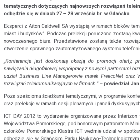
tematycznych dotyczących najnowszych rozwiązań telein
odbędzie się w dniach 27 – 28 września br. w Gdańsku.
Eksperci z Aiton Caldwell SA wystąpią w ramach bloków tema
miast i budynków”. Podczas prelekcji poruszone zostaną kwes
nowoczesnego biura. Przedstawione zostaną także rozwiąza
stworzenie sprawnego zautomatyzowanego systemu telefonicz
„Konferencja jest doskonałą okazją do promocji oferty, p
nawiązania długofalowej współpracy z nowymi partnerami bi
udział Business Line Managerowie marek FreecoNet oraz V
rozwiązań telekomunikacyjnych w firmach.”
–
powiedział Jan
Poza sześcioma ścieżkami tematycznymi, w programie konfer
oraz prelekcje w ramach sesji plenarnych i paneli dyskusyjnych
ICT DAY 2012 to wydarzenie organizowane przez Interizon
Województwa Pomorskiego, pod honorowym patronatem Ministe
członków Pomorskiego Klastra ICT weźmie udział w spotkan
odbędzie się w Gdańskim Parku Naukowo-Technologicznym. 