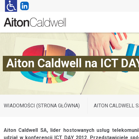
Aiton Caldwell na ICT D
WIADOMOŚCI (STRONA GŁÓWNA)
AITON CALDWELL S
Aiton Caldwell SA, lider hostowanych usług telekomun
udział w konferencji ICT DAY 2012. Przedstawiciele spó