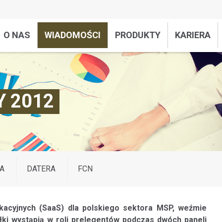
O NAS
WIADOMOŚCI
PRODUKTY
KARIERA
AY 2012
A
DATERA
FCN
ikacyjnych (SaaS) dla polskiego sektora MSP, weźmie
łki wystąpią w roli prelegentów podczas dwóch paneli