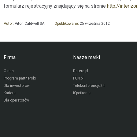
formularz rejestracyjny znajdujący się na stronie
http://interiz
Autor:
Aiton Caldwell SA
Opublikowane:
25 września 2012
Firma
Nasze marki
O nas
Datera.pl
Program partnerski
FCN.pl
Dla inwestorów
Telekonferencje24
Kariera
iSpotkania
Dla operatorów