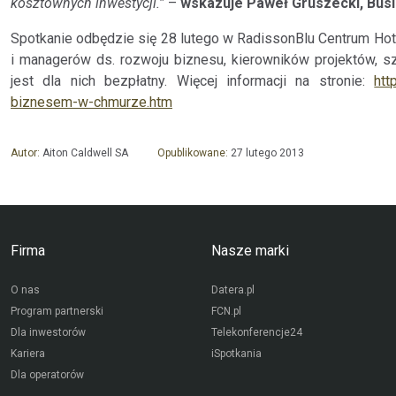
kosztownych inwestycji.”
–
wskazuje Paweł Gruszecki, Busi
Spotkanie odbędzie się 28 lutego w RadissonBlu Centrum Hot
i managerów ds. rozwoju biznesu, kierowników projektów, s
jest dla nich bezpłatny. Więcej informacji na stronie:
htt
biznesem-w-chmurze.htm
Autor:
Aiton Caldwell SA
Opublikowane:
27 lutego 2013
Firma
Nasze marki
O nas
Datera.pl
Program partnerski
FCN.pl
Dla inwestorów
Telekonferencje24
Kariera
iSpotkania
Dla operatorów