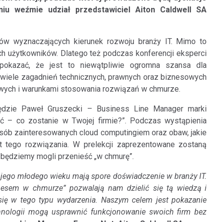
u weźmie udział przedstawiciel Aiton Caldwell SA
dów wyznaczających kierunek rozwoju branży IT. Mimo to
h użytkowników. Dlatego też podczas konferencji eksperci
 pokazać, że jest to niewątpliwie ogromna szansa dla
wiele zagadnień technicznych, prawnych oraz biznesowych
wych i warunkami stosowania rozwiązań w chmurze.
będzie Paweł Gruszecki – Business Line Manager marki
ść – co zostanie w Twojej firmie?”. Podczas wystąpienia
osób zainteresowanych cloud computingiem oraz obaw, jakie
t tego rozwiązania. W prelekcji zaprezentowane zostaną
 będziemy mogli przenieść „w chmurę”.
wojego młodego wieku mają spore doświadczenie w branży IT.
znesem w chmurze” pozwalają nam dzielić się tą wiedzą i
ię w tego typu wydarzenia. Naszym celem jest pokazanie
hnologii mogą usprawnić funkcjonowanie swoich firm bez