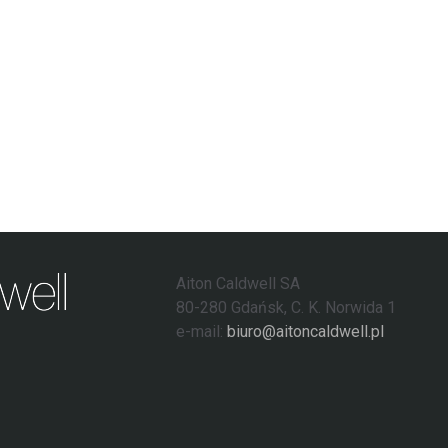
Aiton Caldwell SA
80-280 Gdańsk, C. K. Norwida 1
e-mail:
biuro@aitoncaldwell.pl