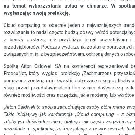
na temat wykorzystania usług w chmurze. W spotkani
wygłaszając swoją prelekcję.
Cloud computing to obecnie jeden z najważniejszych tren
rozwiązania te nadal często budzą obawy wśród potencjalnyc
z branży postarają się przybliżyć temat uczestnikom i
przedsiębiorców. Podczas wydarzenia zostanie poruszonych 
związanych m.in. z bezpieczeństwem, ochroną danych osobo
Spółkę Aiton Caldwell SA na konferencji reprezentował 
FreecoNet, który wygłosi prelekcję „Zachmurzona przyszło
poruszone zostaną m.in. kwestie dotyczące rosnącej liczby 
stają przed przedstawicielami firm zanim doświadczą zale
również możliwości oraz narzędzia, jakie możemy lub wkrótce
„Aiton Caldwell to spółka zatrudniająca osoby, które mimo s
Takie inicjatywy, jak konferencja „Cloud computing – z bi
zdobytym doświadczeniem, dlatego tak często angażujemy s
uczestnikom spotkania, że korzystając z nowoczesnych tec