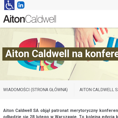
Aiton Caldwell na konfe
WIADOMOŚCI (STRONA GŁÓWNA)
AITON CALDWELL S
Aiton Caldwell SA objął patronat merytoryczny konferen
odbędzie się 28 lutego w Warszawie. To kolejna edycja 