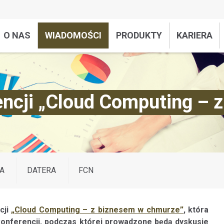
O NAS
WIADOMOŚCI
PRODUKTY
KARIERA
rencji „Cloud Computing –
A
DATERA
FCN
cji
„Cloud Computing – z biznesem w chmurze”
, która
konferencji, podczas której prowadzone będą dyskusje