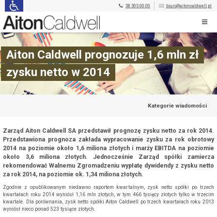
58 505 00 00
biuro@aitoncaldwell.pl
Aiton Caldwell prognozuje 1,6 mln zł
zysku netto w 2014
Kategorie wiadomości
Zarząd Aiton Caldwell SA przedstawił prognozę zysku netto za rok 2014.
Przedstawiona prognoza zakłada wypracowanie zysku za rok obrotowy
2014 na poziomie około 1,6 miliona złotych i marży EBITDA na poziomie
około 3,6 miliona złotych. Jednocześnie Zarząd spółki zamierza
rekomendować Walnemu Zgromadzeniu wypłatę dywidendy z zysku netto
za rok 2014, na poziomie ok. 1,34 miliona złotych.
Zgodnie z opublikowanym niedawno raportem kwartalnym, zysk netto spółki po trzech
kwartałach roku 2014 wyniósł 1,16 mln złotych, w tym 466 tysięcy złotych tylko w trzecim
kwartale. Dla porównania, zysk netto spółki Aiton Caldwell po trzech kwartałach roku 2013
wyniósł nieco ponad 523 tysiące złotych.