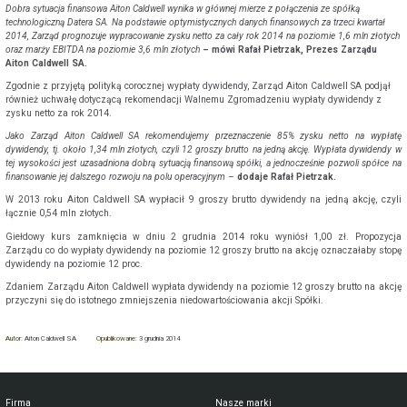
Dobra sytuacja finansowa Aiton Caldwell wynika w głównej mierze z połączenia ze spółką
technologiczną Datera SA. Na podstawie optymistycznych danych finansowych za trzeci kwartał
2014, Zarząd prognozuje wypracowanie zysku netto za cały rok 2014 na poziomie 1,6 mln złotych
oraz marży EBITDA na poziomie 3,6 mln złotych
– mówi Rafał Pietrzak, Prezes Zarządu
Aiton Caldwell SA.
Zgodnie z przyjętą polityką corocznej wypłaty dywidendy, Zarząd Aiton Caldwell SA podjął
również uchwałę dotyczącą rekomendacji Walnemu Zgromadzeniu wypłaty dywidendy z
zysku netto za rok 2014.
Jako Zarząd Aiton Caldwell SA rekomendujemy przeznaczenie 85% zysku netto na wypłatę
dywidendy, tj. około 1,34 mln złotych, czyli 12 groszy brutto na jedną akcję. Wypłata dywidendy w
tej wysokości jest uzasadniona dobrą sytuacją finansową spółki, a jednocześnie pozwoli spółce na
finansowanie jej dalszego rozwoju na polu operacyjnym
–
dodaje Rafał Pietrzak.
W 2013 roku Aiton Caldwell SA wypłacił 9 groszy brutto dywidendy na jedną akcję, czyli
łącznie 0,54 mln złotych.
Giełdowy kurs zamknięcia w dniu 2 grudnia 2014 roku wyniósł 1,00 zł. Propozycja
Zarządu co do wypłaty dywidendy na poziomie 12 groszy brutto na akcję oznaczałaby stopę
dywidendy na poziomie 12 proc.
Zdaniem Zarządu Aiton Caldwell wypłata dywidendy na poziomie 12 groszy brutto na akcję
przyczyni się do istotnego zmniejszenia niedowartościowania akcji Spółki.
Autor:
Aiton Caldwell SA
Opublikowane:
3 grudnia 2014
Firma
Nasze marki