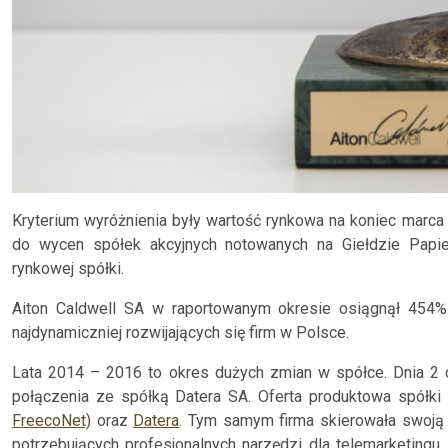
Kryterium wyróżnienia były wartość rynkowa na koniec marc
do wycen spółek akcyjnych notowanych na Giełdzie Papi
rynkowej spółki.
Aiton Caldwell SA w raportowanym okresie osiągnął 454% w
najdynamiczniej rozwijających się firm w Polsce.
Lata 2014 – 2016 to okres dużych zmian w spółce. Dnia 2 c
połączenia ze spółką Datera SA. Oferta produktowa spółki
FreecoNet)
oraz
Datera
. Tym samym firma skierowała swoją o
potrzebujących profesjonalnych narzędzi dla telemarketing