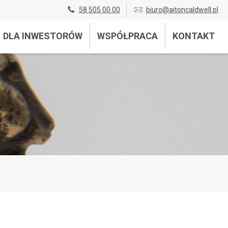
58 505 00 00
biuro@aitoncaldwell.pl
DLA INWESTORÓW
WSPÓŁPRACA
KONTAKT