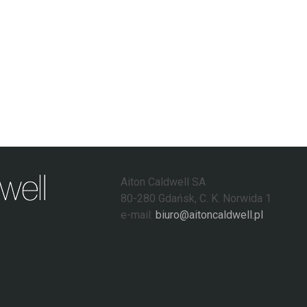
Aiton Caldwell SA
80-280 Gdańsk, C. K. Norwida 1
e-mail:
biuro@aitoncaldwell.pl