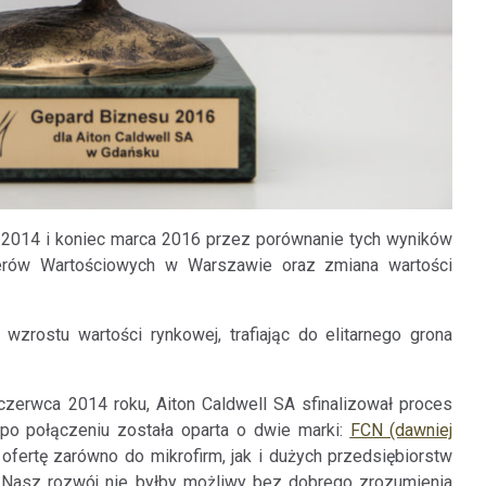
a 2014 i koniec marca 2016 przez porównanie tych wyników
erów Wartościowych w Warszawie oraz zmiana wartości
zrostu wartości rynkowej, trafiając do elitarnego grona
zerwca 2014 roku, Aiton Caldwell SA sfinalizował proces
 po połączeniu została oparta o dwie marki:
FCN (dawniej
fertę zarówno do mikrofirm, jak i dużych przedsiębiorstw
u. Nasz rozwój nie byłby możliwy bez dobrego zrozumienia