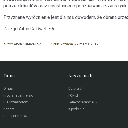
potrzeb klientów oraz nieustannego poszukiwania szans rynk
Przyznane wyróżnienie jest dla nas dowodem, że obrana przez 
Zarząd Aiton Caldwell SA
Autor:
Aiton Caldwell SA
Opublikowane:
27 marca 2017
Firma
Nasze marki
O nas
Datera.pl
Program partnerski
FCN.pl
Dla inwestorów
Telekonferencje24
Kariera
iSpotkania
Dla operatorów