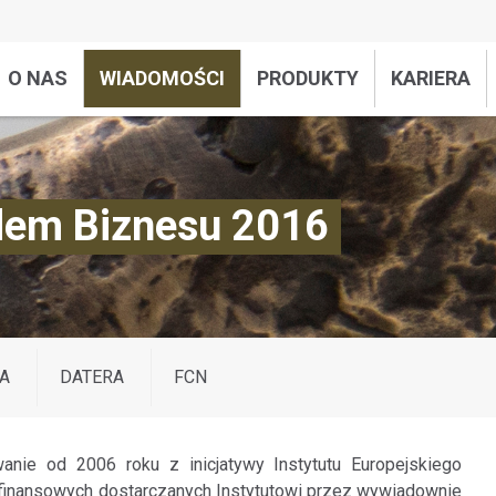
O NAS
WIADOMOŚCI
PRODUKTY
KARIERA
dem Biznesu 2016
A
DATERA
FCN
nie od 2006 roku z inicjatywy Instytutu Europejskiego
 finansowych dostarczanych Instytutowi przez wywiadownie