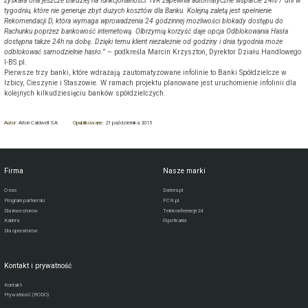
zyskała ona jeszcze bardziej na funkcjonalności. IVR zapewnia automatyczne wsparcie 24h/7 dni w
tygodniu, które nie generuje zbyt dużych kosztów dla Banku. Kolejną zaletą jest spełnienie
Rekomendacji D, która wymaga wprowadzenia 24 godzinnej możliwości blokady dostępu do
Rachunku poprzez bankowość internetową. Olbrzymią korzyść daje opcja Odblokowania Hasła
dostępna także 24h na dobę. Dzięki temu klient niezależnie od godziny i dnia tygodnia może
odblokować samodzielnie hasło.”
– podkreśla Marcin Krzysztoń, Dyrektor Działu Handlowego
I-BS.pl.
Pierwsze trzy banki, które wdrażają zautomatyzowane infolinie to Banki Spółdzielcze w
Izbicy, Cieszynie i Staszowie. W ramach projektu planowane jest uruchomienie infolinii dla
kolejnych kilkudziesięciu banków spółdzielczych.
Autor:
Aiton Caldwell SA
Opublikowane:
21 października 2015
Firma
Nasze marki
O nas
Datera.pl
Program partnerski
FCN.pl
Dla inwestorów
Telekonferencje24
Kariera
iSpotkania
Dla operatorów
Kontakt i prywatność
Kontakt
Prywatność (RODO)