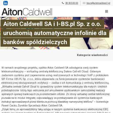
58 505 00 00
biuro@aitoncaldwell.pl
Aiton Caldwell SA i I-BS.pl Sp. z o.o.
uruchomią automatyczne infolinie dla
banków spółdzielczych
Kategorie wiadomości
W ramach wspólnego projektu, spółka Aiton Caldwell SA udostępnia swój system
telekomunikacyjny – wirtualną centralę telefoniczną Datera Call-eX Cloud. Głównym
zadaniem systemu jest zapewnienie usług realizowanych w technologii VoIP z protokołem
SIP. Firma I-BS.PL Sp. z o.o., która odpowiada za funkcjonowanie systemów bankowości
elektronicznej obsługiwanych instytucji – zadba o ich komunikację z centralą telefoniczną.
„Wirtualna centrala Call-eX Cloud to sprawdzony system telekomunikacyjny dla małych i średnich
przedsiębiorstw. Istotą tego wdrożenia jest umożliwienie użytkownikom samodzielnej realizacji
wybranych operacji bankowych za pośrednictwem infolinii. Ze strony wirtualnej centrali telefonicznej
pozwala na to moduł Integrate, odpowiadający za przekazywanie do systemów bankowych
instrukcji wprowadzanych przez klienta za pomocą klawiatury numerycznej telefonu”
– komentuje
Paweł Cacko, Dyrektor Sprzedaży Aiton Caldwell SA.
„Dzięki temu, że wprowadziliśmy taką usługę w naszym systemie bankowości elektronicznej EBO,