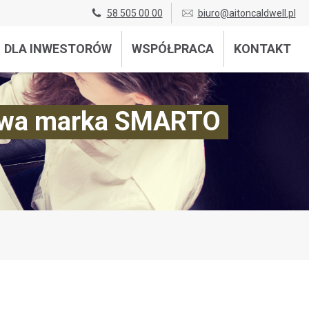
58 505 00 00
biuro@aitoncaldwell.pl
DLA INWESTORÓW
WSPÓŁPRACA
KONTAKT
 nowa marka SMARTO