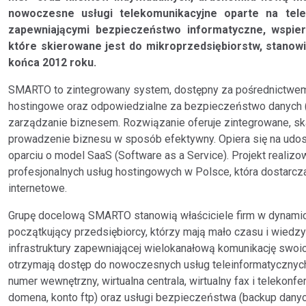
nowoczesne usługi telekomunikacyjne oparte na tele
zapewniającymi bezpieczeństwo informatyczne, wspie
które skierowane jest do mikroprzedsiębiorstw, stanowi
końca 2012 roku.
SMARTO to zintegrowany system, dostępny za pośrednictwem in
hostingowe oraz odpowiedzialne za bezpieczeństwo danych (
zarządzanie biznesem. Rozwiązanie oferuje zintegrowane, sk
prowadzenie biznesu w sposób efektywny. Opiera się na udost
oparciu o model SaaS (Software as a Service). Projekt realizo
profesjonalnych usług hostingowych w Polsce, która dostarcza
internetowe.
Grupę docelową SMARTO stanowią właściciele firm w dynamicz
początkujący przedsiębiorcy, którzy mają mało czasu i wiedzy
infrastruktury zapewniającej wielokanałową komunikację sw
otrzymają dostęp do nowoczesnych usług teleinformatycznych, 
numer wewnętrzny, wirtualna centrala, wirtualny fax i telekon
domena, konto ftp) oraz usługi bezpieczeństwa (backup dany