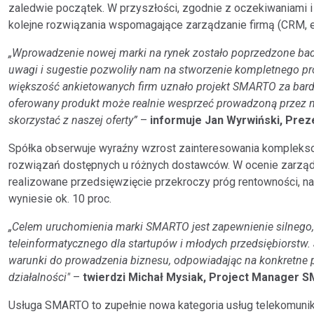
zaledwie początek. W przyszłości, zgodnie z oczekiwaniami i
kolejne rozwiązania wspomagające zarządzanie firmą (CRM, e-
„Wprowadzenie nowej marki na rynek zostało poprzedzone ba
uwagi i sugestie pozwoliły nam na stworzenie kompletnego p
większość ankietowanych firm uznało projekt SMARTO za bard
oferowany produkt może realnie wesprzeć prowadzoną przez ni
skorzystać z naszej oferty”
–
informuje Jan Wyrwiński, Prez
Spółka obserwuje wyraźny wzrost zainteresowania kompleks
rozwiązań dostępnych u różnych dostawców. W ocenie zarządu 
realizowane przedsięwzięcie przekroczy próg rentowności, na
wyniesie ok. 10 proc.
„Celem uruchomienia marki SMARTO jest zapewnienie silnego
teleinformatycznego dla startupów i młodych przedsiębiorstw.
warunki do prowadzenia biznesu, odpowiadając na konkretne po
działalności"
–
twierdzi Michał Mysiak, Project Manager 
Usługa SMARTO to zupełnie nowa kategoria usług telekomunika