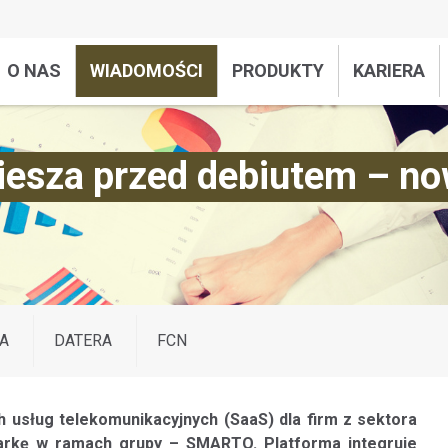
O NAS
WIADOMOŚCI
PRODUKTY
KARIERA
śpiesza przed debiutem –
A
DATERA
FCN
h usług telekomunikacyjnych (SaaS) dla firm z sektora
arkę w ramach grupy – SMARTO. Platforma integruje