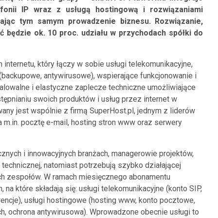
fonii IP wraz z usługą hostingową i rozwiązaniami
rając tym samym prowadzenie biznesu. Rozwiązanie,
ć będzie ok. 10 proc. udziału w przychodach spółki do
ternetu, który łączy w sobie usługi telekomunikacyjne,
backupowe, antywirusowe), wspierające funkcjonowanie i
alowalne i elastyczne zaplecze techniczne umożliwiające
ępnianiu swoich produktów i usług przez internet w
wany jest wspólnie z firmą SuperHost.pl, jednym z liderów
 m.in. pocztę e-mail, hosting stron www oraz serwery
nych i innowacyjnych branżach, managerowie projektów,
 technicznej, natomiast potrzebują szybko działającej
oich zespołów. W ramach miesięcznego abonamentu
na które składają się: usługi telekomunikacyjne (konto SIP,
ferencje), usługi hostingowe (hosting www, konto pocztowe,
ch, ochrona antywirusowa). Wprowadzone obecnie usługi to