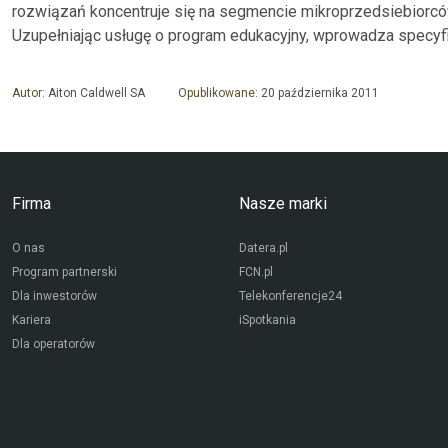
rozwiązań koncentruje się na segmencie mikroprzedsiebiorców
Uzupełniając usługę o program edukacyjny, wprowadza specyfi
Autor:
Aiton Caldwell SA
Opublikowane:
20 października 2011
Firma
Nasze marki
O nas
Datera.pl
Program partnerski
FCN.pl
Dla inwestorów
Telekonferencje24
Kariera
iSpotkania
Dla operatorów