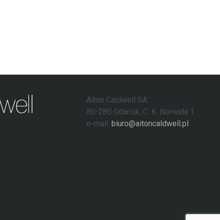
Aiton Caldwell SA
80-280 Gdańsk, C. K. Norwida 1
e-mail:
biuro@aitoncaldwell.pl