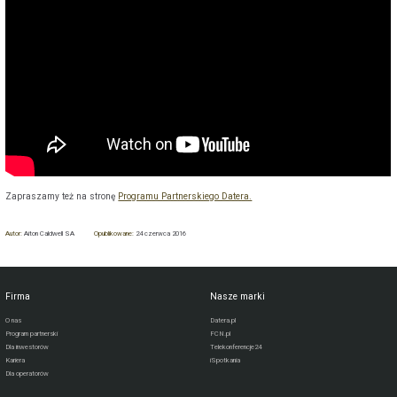
Zapraszamy też na stronę
Programu Partnerskiego Datera.
Autor:
Aiton Caldwell SA
Opublikowane:
24 czerwca 2016
Firma
Nasze marki
O nas
Datera.pl
Program partnerski
FCN.pl
Dla inwestorów
Telekonferencje24
Kariera
iSpotkania
Dla operatorów