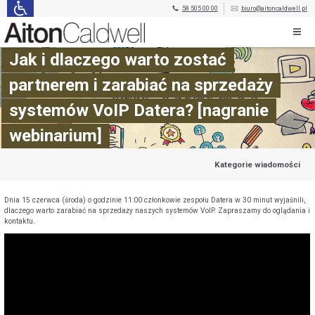
58 505 00 00
biuro@aitoncaldwell.pl
Jak i dlaczego warto zostać
partnerem i zarabiać na sprzedaży
systemów VoIP Datera? [nagranie
webinarium]
Kategorie wiadomości
Dnia 15 czerwca (środa) o godzinie 11:00 członkowie zespołu Datera w 30 minut wyjaśnili,
dlaczego warto zarabiać na sprzedaży naszych systemów VoIP. Zapraszamy do oglądania i
kontaktu.