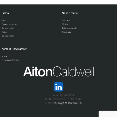
Firma
Nasze marki
O nas
Datera.pl
Program partnerski
FCN.pl
Dla inwestorów
Telekonferencje24
Kariera
iSpotkania
Dla operatorów
Kontakt i prywatność
Kontakt
Prywatność (RODO)
Aiton Caldwell SA
80-280 Gdańsk, C. K. Norwida 1
e-mail:
biuro@aitoncaldwell.pl