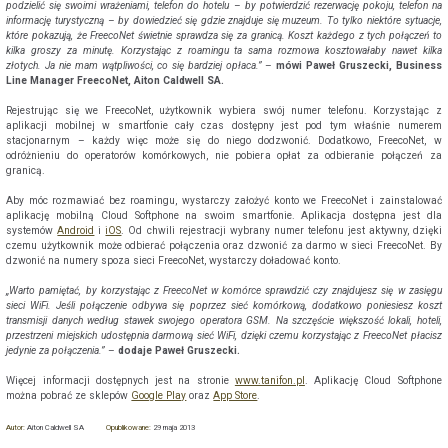
podzielić się swoimi wrażeniami, telefon do hotelu – by potwierdzić rezerwację pokoju, telefon na
informację turystyczną – by dowiedzieć się gdzie znajduje się muzeum. To tylko niektóre sytuacje,
które pokazują, że FreecoNet świetnie sprawdza się za granicą. Koszt każdego z tych połączeń to
kilka groszy za minutę. Korzystając z roamingu ta sama rozmowa kosztowałaby nawet kilka
złotych. Ja nie mam wątpliwości, co się bardziej opłaca.”
–
mówi Paweł Gruszecki, Business
Line Manager FreecoNet, Aiton Caldwell SA.
Rejestrując się we FreecoNet, użytkownik wybiera swój numer telefonu. Korzystając z
aplikacji mobilnej w smartfonie cały czas dostępny jest pod tym właśnie numerem
stacjonarnym – każdy więc może się do niego dodzwonić. Dodatkowo, FreecoNet, w
odróżnieniu do operatorów komórkowych, nie pobiera opłat za odbieranie połączeń za
granicą.
Aby móc rozmawiać bez roamingu, wystarczy założyć konto we FreecoNet i zainstalować
aplikację mobilną Cloud Softphone na swoim smartfonie. Aplikacja dostępna jest dla
systemów
Android
i
iOS
. Od chwili rejestracji wybrany numer telefonu jest aktywny, dzięki
czemu użytkownik może odbierać połączenia oraz dzwonić za darmo w sieci FreecoNet. By
dzwonić na numery spoza sieci FreecoNet, wystarczy doładować konto.
„Warto pamiętać, by korzystając z FreecoNet w komórce sprawdzić czy znajdujesz się w zasięgu
sieci WiFi. Jeśli połączenie odbywa się poprzez sieć komórkową, dodatkowo poniesiesz koszt
transmisji danych według stawek swojego operatora GSM. Na szczęście większość lokali, hoteli,
przestrzeni miejskich udostępnia darmową sieć WiFi, dzięki czemu korzystając z FreecoNet płacisz
jedynie za połączenia.”
–
dodaje Paweł Gruszecki.
Więcej informacji dostępnych jest na stronie
www.tanifon.pl
. Aplikację Cloud Softphone
można pobrać ze sklepów
Google Play
oraz
App Store
.
Autor:
Aiton Caldwell SA
Opublikowane:
29 maja 2013