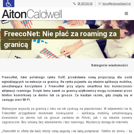
58 505 00 00
biuro@aitoncaldwell.pl
FreecoNet: Nie płać za roaming za
granicą
Kategorie wiadomości
FreecoNet, lider polskiego rynku VoIP, przedstawia nową propozycję dla osób
wyjeżdżających na wakacje za granicę. Na rynku pojawiła się właśnie aplikacja mobilna,
umożliwiająca korzystanie z FreecoNet przy użyciu smartfona bez konieczności
aktywacji roamingu. Dzięki temu nawet za granicą użytkownicy mogą rozmawiać przez
telefon komórkowy za darmo lub za grosze. Za każdym razem, gdy znajdą się w
zasięgu sieci Wi-Fi.
Wakacyjne wyjazdy za granicę z roku na rok zyskują na popularności. W odpowiedzi na to,
FreecoNet przygotował doskonałe rozwiązanie – aplikację mobilną umożliwiającą
dzwonienie za darmo lub za grosze zarówno do Polski, jak i na lokalne numery
zagraniczne. Bez umowy, bez abonamentu i bez roamingu. Wystarczy dostęp do internetu.
„FreecoNet to oferta dla ludzi, którzy cenią wygodę i nie lubią przepłacać. Telefon do domu – by