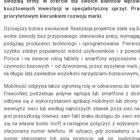
siedzibą firmy. W ofercie dla swoich klientów wprow
kosztownych inwestycji w specjalistyczny sprzęt. Pr
priorytetowym kierunkiem rozwoju marki.
Dzisiejszy biznes ewoluował. Realizacja projektów stała się 
wolne zawody bez przypisanego stanowiska pracy, wymagając
podążają producenci technologii i oprogramowania. Pierwsz
szybko zdobył popularność wśród użytkowników i z powodz
Polsce i na świecie robią tablety i smartfony wyposażone 
czynności biurowych – od dzwonienia, przez wysyłanie maili,
na długie lata zawładnie wszelkimi narzędziami biznesowymi,
Mobilność odgrywa także ogromną rolę w odniesieniu do telef
FreecoNet, potrzebuje jedynie laptopa lub smartfona z do
odbywa się z wykorzystaniem aplikacji mobilnych lub stron
wewnątrz sieci lub według najniższych stawek poza sieć na
jest przeszkodą również sam fakt braku dostępu do sieci in
się na własne konto VoIP, a następnie połączyć z wybrany
stacjonarny numer telefonu. W sytuacji, gdy posiadamy u
numer stacjonarny lub inną promocję, jak np. nielimi