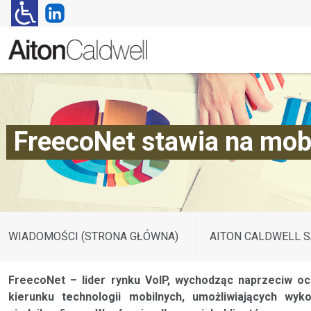
FreecoNet stawia na mob
WIADOMOŚCI (STRONA GŁÓWNA)
AITON CALDWELL S
FreecoNet – lider rynku VoIP, wychodząc naprzeciw oc
kierunku technologii mobilnych, umożliwiających wy