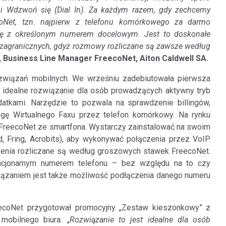
j i Wdzwoń się (Dial In). Za każdym razem, gdy zechcemy
coNet, tzn. najpierw z telefonu komórkowego za darmo
ię z określonym numerem docelowym. Jest to doskonałe
ń zagranicznych, gdyż rozmowy rozliczane są zawsze według
, Business Line Manager FreecoNet, Aiton Caldwell SA.
ozwiązań mobilnych. We wrześniu zadebiutowała pierwsza
o idealne rozwiązanie dla osób prowadzących aktywny tryb
atkami. Narzędzie to pozwala na sprawdzenie billingów,
ugę Wirtualnego Faxu przez telefon komórkowy. Na rynku
 FreecoNet ze smartfona. Wystarczy zainstalować na swoim
, Fring, Acrobits), aby wykonywać połączenia przez VoIP.
zenia rozliczane są według groszowych stawek FreecoNet.
cjonarnym numerem telefonu – bez względu na to czy
iązaniem jest także możliwość podłączenia danego numeru
reecoNet przygotował promocyjny „Zestaw kieszonkowy” z
mobilnego biura. „
Rozwiązanie to jest idealne dla osób