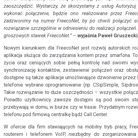
zaoszczędzić. Wystarczy, że skorzystamy z usług Autoryzu
wykonać połączenie, będzie ono realizowane przez Free
zadzwonimy na numer FreecoNet, by po chwili połączyć s
rozwiązanie szczególnie w odniesieniu do realizacji połącze
groszowych stawek FreecoNet.”
–
wyjaśnia Paweł Gruszecki
Nowym kierunkiem dla FreecoNet jest rozwój autorskich r
aplikacja służąca do zarządzania kontem przez smarfona. T
życia oraz ceniących sobie pełną kontrolę nad swoimi wyd
synchronizację kontaktów, zestawienie połączeń oraz obsł
dostępne są także aplikacje umożliwiające dzwonienie przez
telefonie wybrane oprogramowanie (np. CSipSimple, Sipdroid
Takie rozwiązanie to duże oszczędności – wszystkie połąc
Ponadto użytkownicy zawsze dostępni są pod swoim sta
przebywają w domu, w biurze czy w trasie. Przydatnym rozw
telefonu pod firmową centralkę bądź Call Center.
W ofercie dla firm stawiających na mobilny tryb pracy, F
routerem i telefonem VoIP, niezbędny do zorganizowania 