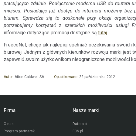
pracujących zdalnie. Podłączenie modemu USB do routera um
miejscu. Posiadając już dostęp do internetu możemy bez p
biurem. Sprawdza się to doskonale przy okazji organizacj
potrzebujemy korzystać z szerokich możliwości usługi F
informacje dotyczące promocji dostępne są
tutaj
.
FreecoNet, chcąc jak najlepiej spełniać oczekiwania swoich k
biurowej. Jednym z głównych kierunków rozwoju marki jest 
zapewnić swoim użytkownikom nieograniczone możliwości kom
Autor:
Aiton Caldwell SA
Opublikowane:
22 października 2012
Firma
Nasze marki
O nas
Datera.pl
Program partnerski
FCN.pl