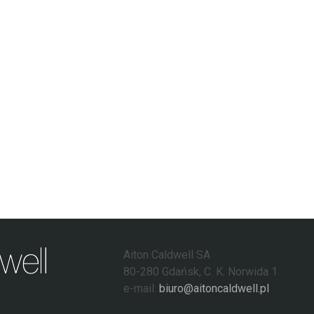
Aiton Caldwell SA
80-280 Gdańsk, C. K. Norwida 1
e-mail:
biuro@aitoncaldwell.pl