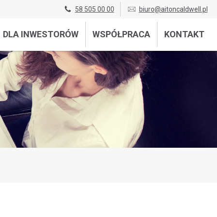
58 505 00 00
biuro@aitoncaldwell.pl
DLA INWESTORÓW
WSPÓŁPRACA
KONTAKT