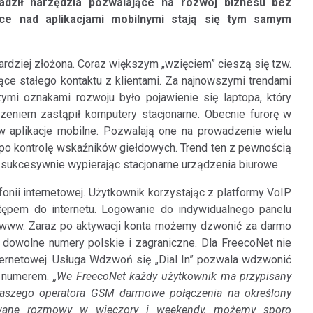
adził narzędzia pozwalające na rozwój biznesu bez
ace nad aplikacjami mobilnymi stają się tym samym
bardziej złożona. Coraz większym „wzięciem” cieszą się tzw.
e stałego kontaktu z klientami. Za najnowszymi trendami
ymi oznakami rozwoju było pojawienie się laptopa, który
eniem zastąpił komputery stacjonarne. Obecnie furorę w
w aplikacje mobilne. Pozwalają one na prowadzenie wielu
 po kontrolę wskaźników giełdowych. Trend ten z pewnością
 sukcesywnie wypierając stacjonarne urządzenia biurowe.
onii internetowej. Użytkownik korzystając z platformy VoIP
stępem do internetu. Logowanie do indywidualnego panelu
y www. Zaraz po aktywacji konta możemy dzwonić za darmo
 dowolne numery polskie i zagraniczne. Dla FreecoNet nie
ternetowej. Usługa Wdzwoń się „Dial In” pozwala wdzwonić
m numerem.
„We FreecoNet każdy użytkownik ma przypisany
 naszego operatora GSM darmowe połączenia na określony
towane rozmowy w wieczory i weekendy, możemy sporo