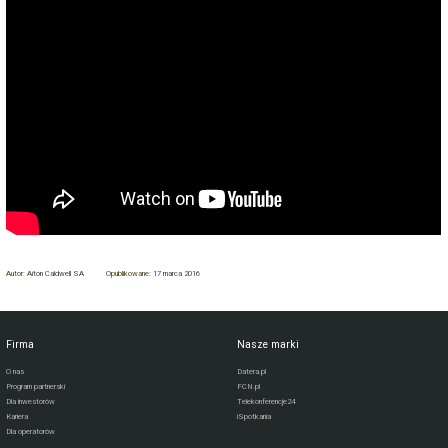
Autor:
Aiton Caldwell SA
Opublikowane:
17 marca 2016
Firma
Nasze marki
O nas
Datera.pl
Program partnerski
FCN.pl
Dla inwestorów
Telekonferencje24
Kariera
iSpotkania
Dla operatorów