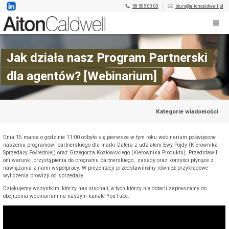
58 505 00 00
biuro@aitoncaldwell.pl
Jak działa nasz Program Partnerski
dla agentów? [Webinarium]
Kategorie wiadomości
Dnia 15 marca o godzinie 11:00 odbyło się pierwsze w tym roku webinarium poświęcone
naszemu programowi partnerskiego dla marki Datera z udziałem Ewy Pojdy (Kierownika
Sprzedaży Pośredniej) oraz Grzegorza Kozłowskiego (Kierownika Produktu). Przedstawili
oni warunki przystąpienia do programu partnerskiego, zasady oraz korzyści płynące z
nawiązania z nami współpracy. W prezentacji przedstawiliśmy również przykładowe
wyliczenia prowizji od sprzedaży.
Dziękujemy wszystkim, którzy nas słuchali, a tych którzy nie dotarli zapraszamy do
obejrzenia webinarium na naszym kanale YouTube.