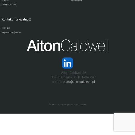
Dla operatorów
Kontakt i prywatność
Kontakt
Prywatność (RODO)
Aiton Caldwell SA
80-280 Gdańsk, C. K. Norwida 1
e-mail:
biuro@aitoncaldwell.pl
© 2026 - wszelkie prawa zastrzeżone