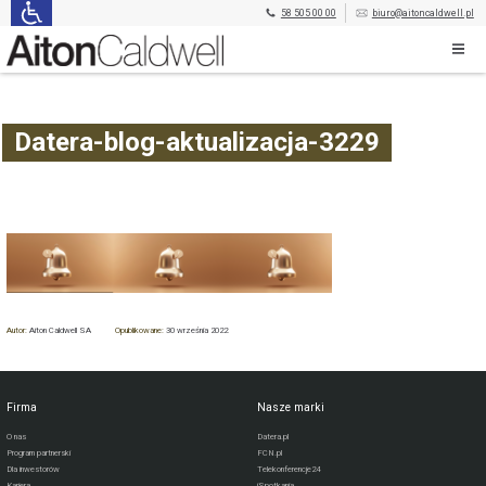
58 505 00 00
biuro@aitoncaldwell.pl
Datera-blog-aktualizacja-3229
Autor:
Aiton Caldwell SA
Opublikowane:
30 września 2022
Firma
Nasze marki
O nas
Datera.pl
Program partnerski
FCN.pl
Dla inwestorów
Telekonferencje24
Kariera
iSpotkania