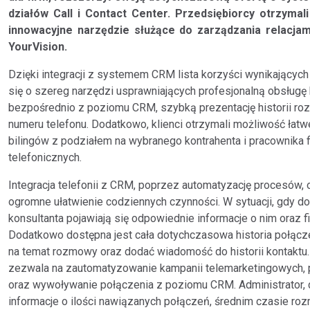
działów Call i Contact Center. Przedsiębiorcy otrzymal
innowacyjne narzędzie służące do zarządzania relacjam
YourVision.
Dzięki integracji z systemem CRM lista korzyści wynikający
się o szereg narzędzi usprawniających profesjonalną obsługę k
bezpośrednio z poziomu CRM, szybką prezentację historii roz
numeru telefonu. Dodatkowo, klienci otrzymali możliwość łat
bilingów z podziałem na wybranego kontrahenta i pracownika
telefonicznych.
Integracja telefonii z CRM, poprzez automatyzację procesów, o
ogromne ułatwienie codziennych czynności. W sytuacji, gdy do
konsultanta pojawiają się odpowiednie informacje o nim oraz fi
Dodatkowo dostępna jest cała dotychczasowa historia połącz
na temat rozmowy oraz dodać wiadomość do historii kontaktu.
zezwala na zautomatyzowanie kampanii telemarketingowych, 
oraz wywoływanie połączenia z poziomu CRM. Administrator,
informacje o ilości nawiązanych połączeń, średnim czasie ro