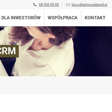
58 505 00 00
biuro@aitoncaldwell.pl
DLA INWESTORÓW
WSPÓŁPRACA
KONTAKT
 CRM