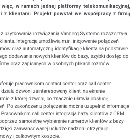
i więc, w ramach jednej platformy telekomunikacyjnej,
i z klientami. Projekt powstał we współpracy z firmą
ch z użytkowania rozwiązania Vanberg Systems rozszerzyła
lienta. Integracja umożliwia m.in. inicjowanie połączeń
mów oraz automatyczną identyfikację klienta na podstawie
wego dodawania nowych klientów do bazy, szybki dostęp do
 firmy oraz zapisanych w osobnych plikach rozmów
feruje pracownikom contact center oraz call center
 działu dzwoni zainteresowany klient, na ekranie
rmie z której dzwoni, co znacznie ułatwia obsługę.
eń. Po zakończeniu połączenia można uzupełnić informacje
 Pracownikom call center integracja bazy klientów z CRM
poprzez samoistne wybieranie numerów klientów z bazy
 dzięki zaawansowanej usłudze nadzoru otrzymuje
zmowy i całkowitym koszcie.