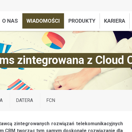
O NAS
WIADOMOŚCI
PRODUKTY
KARIERA
ems zintegrowana z Cloud
A
DATERA
FCN
tawcą zintegrowanych rozwiązań telekomunikacyjnych
tem CRM tworząc tym samym doskonałe rozwiązanie dla