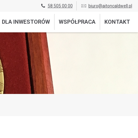
58 505 00 00
biuro@aitoncaldwell.pl
DLA INWESTORÓW
WSPÓŁPRACA
KONTAKT