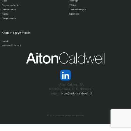
O nas
Datera.pl
Program partnerski
FCN.pl
Dla inwestorów
Telekonferencje24
Kariera
iSpotkania
Dla operatorów
Kontakt i prywatność
Kontakt
Prywatność (RODO)
Aiton Caldwell SA
80-280 Gdańsk, C. K. Norwida 1
e-mail:
biuro@aitoncaldwell.pl
© 2026 - wszelkie prawa zastrzeżone