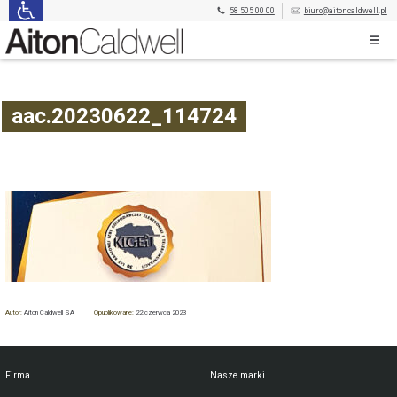
58 505 00 00
biuro@aitoncaldwell.pl
aac.20230622_114724
Autor:
Aiton Caldwell SA
Opublikowane:
22 czerwca 2023
Firma
Nasze marki