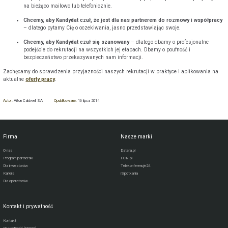
na bieżąco mailowo lub telefonicznie.
Chcemy, aby Kandydat czuł, że jest dla nas partnerem do rozmowy i współpracy
– dlatego pytamy Cię o oczekiwania, jasno przedstawiając swoje.
Chcemy, aby Kandydat czuł się szanowany
– dlatego dbamy o profesjonalne
podejście do rekrutacji na wszystkich jej etapach. Dbamy o poufność i
bezpieczeństwo przekazywanych nam informacji.
Zachęcamy do sprawdzenia przyjazności naszych rekrutacji w praktyce i aplikowania na
aktualne
oferty pracy
.
Autor:
Aiton Caldwell SA
Opublikowane:
16 lipca 2014
Firma
Nasze marki
O nas
Datera.pl
Program partnerski
FCN.pl
Dla inwestorów
Telekonferencje24
Kariera
iSpotkania
Dla operatorów
Kontakt i prywatność
Kontakt