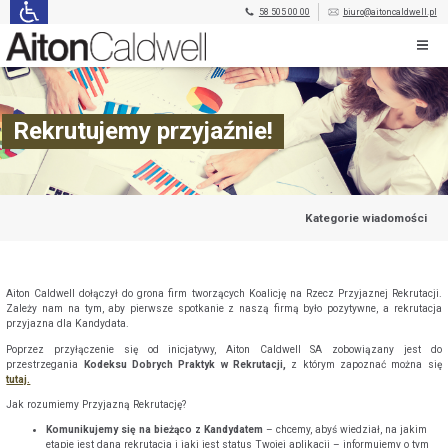
58 505 00 00
biuro@aitoncaldwell.pl
Rekrutujemy przyjaźnie!
Kategorie wiadomości
Aiton Caldwell dołączył do grona firm tworzących Koalicję na Rzecz Przyjaznej Rekrutacji.
Zależy nam na tym, aby pierwsze spotkanie z naszą firmą było pozytywne, a rekrutacja
przyjazna dla Kandydata.
Poprzez przyłączenie się od inicjatywy, Aiton Caldwell SA zobowiązany jest do
przestrzegania
Kodeksu Dobrych Praktyk w Rekrutacji,
z którym zapoznać można się
tutaj.
Jak rozumiemy Przyjazną Rekrutację?
Komunikujemy się na bieżąco z Kandydatem
– chcemy, abyś wiedział, na jakim
etapie jest dana rekrutacja i jaki jest status Twojej aplikacji – informujemy o tym