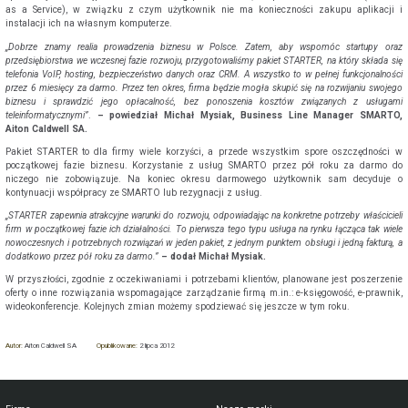
as a Service), w związku z czym użytkownik nie ma konieczności zakupu aplikacji i
instalacji ich na własnym komputerze.
„Dobrze znamy realia prowadzenia biznesu w Polsce. Zatem, aby wspomóc startupy oraz
przedsiębiorstwa we wczesnej fazie rozwoju, przygotowaliśmy pakiet STARTER, na który składa się
telefonia VoIP, hosting, bezpieczeństwo danych oraz CRM. A wszystko to w pełnej funkcjonalności
przez 6 miesięcy za darmo. Przez ten okres, firma będzie mogła skupić się na rozwijaniu swojego
biznesu i sprawdzić jego opłacalność, bez ponoszenia kosztów związanych z usługami
teleinformatycznymi”
.
– powiedział Michał Mysiak, Business Line Manager SMARTO,
Aiton Caldwell SA.
Pakiet STARTER to dla firmy wiele korzyści, a przede wszystkim spore oszczędności w
początkowej fazie biznesu. Korzystanie z usług SMARTO przez pół roku za darmo do
niczego nie zobowiązuje. Na koniec okresu darmowego użytkownik sam decyduje o
kontynuacji współpracy ze SMARTO lub rezygnacji z usług.
„STARTER zapewnia atrakcyjne warunki do rozwoju, odpowiadając na konkretne potrzeby właścicieli
firm w początkowej fazie ich działalności. To pierwsza tego typu usługa na rynku łącząca tak wiele
nowoczesnych i potrzebnych rozwiązań w jeden pakiet, z jednym punktem obsługi i jedną fakturą, a
dodatkowo przez pół roku za darmo.”
– dodał Michał Mysiak.
W przyszłości, zgodnie z oczekiwaniami i potrzebami klientów, planowane jest poszerzenie
oferty o inne rozwiązania wspomagające zarządzanie firmą m.in.: e-księgowość, e-prawnik,
wideokonferencje. Kolejnych zmian możemy spodziewać się jeszcze w tym roku.
Autor:
Aiton Caldwell SA
Opublikowane:
2 lipca 2012