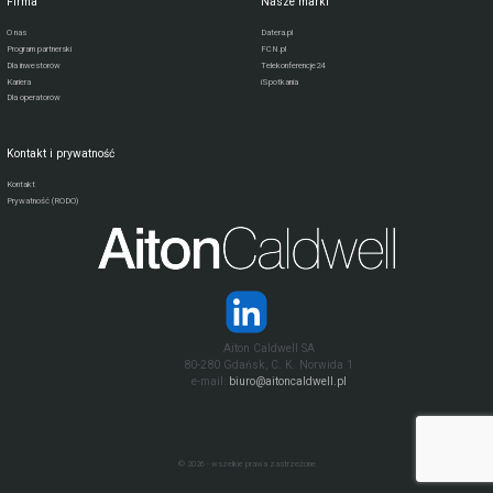
Firma
Nasze marki
O nas
Datera.pl
Program partnerski
FCN.pl
Dla inwestorów
Telekonferencje24
Kariera
iSpotkania
Dla operatorów
Kontakt i prywatność
Kontakt
Prywatność (RODO)
Aiton Caldwell SA
80-280 Gdańsk, C. K. Norwida 1
e-mail:
biuro@aitoncaldwell.pl
© 2026 - wszelkie prawa zastrzeżone