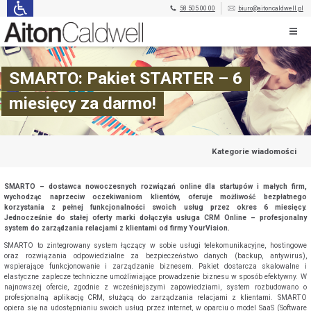
58 505 00 00
biuro@aitoncaldwell.pl
SMARTO: Pakiet STARTER – 6
miesięcy za darmo!
Kategorie wiadomości
SMARTO – dostawca nowoczesnych rozwiązań online dla startupów i małych firm,
wychodząc naprzeciw oczekiwaniom klientów, oferuje możliwość bezpłatnego
korzystania z pełnej funkcjonalności swoich usług przez okres 6 miesięcy.
Jednocześnie do stałej oferty marki dołączyła usługa CRM Online – profesjonalny
system do zarządzania relacjami z klientami od firmy YourVision.
SMARTO to zintegrowany system łączący w sobie usługi telekomunikacyjne, hostingowe
oraz rozwiązania odpowiedzialne za bezpieczeństwo danych (backup, antywirus),
wspierające funkcjonowanie i zarządzanie biznesem. Pakiet dostarcza skalowalne i
elastyczne zaplecze techniczne umożliwiające prowadzenie biznesu w sposób efektywny. W
najnowszej ofercie, zgodnie z wcześniejszymi zapowiedziami, system rozbudowano o
profesjonalną aplikację CRM, służącą do zarządzania relacjami z klientami. SMARTO
opiera się na udostępnianiu swoich usług przez internet, w oparciu o model SaaS (Software