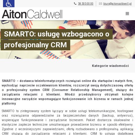
58 505 00 00
biuro@aitoncaldwell.pl
SMARTO: usługę wzbogacono o
profesjonalny CRM
Kategorie wiadomości
SMARTO – dostawca teleinformatycznych rozwiązań online dla startupów i małych firm,
wychodząc naprzeciw oczekiwaniom klientów, rozszerzył swoją dotychczasową ofertę
o profesjonalny system CRM (Consumer Relationship Management), służący do
zarządzania relacjami z klientami. Młodzi przedsiębiorcy otrzymali kolejne
innowacyjne narzędzie wspomagające funkcjonowanie ich biznesu w ramach jednej
platformy.
SMARTO to zintegrowany system łączący w sobie usługi telekomunikacyjne, hostingowe
oraz rozwiązania odpowiedzialne za bezpieczeństwo danych (backup, antywirus),
wspierające funkcjonowanie i zarządzanie biznesem. Pakiet dostarcza skalowalne i
elastyczne zaplecze techniczne umożliwiające prowadzenie biznesu w sposób efektywny.
Zgodnie z wcześniejszymi zapowiedziami, ofertę rozbudowano o profesjonalną aplikację
CRM służącą do zarządzania relacjami z klientami. CRM to usługa dodatkowa