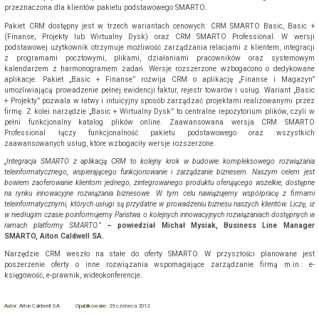
przeznaczona dla klientów pakietu podstawowego SMARTO.
Pakiet CRM dostępny jest w trzech wariantach cenowych: CRM SMARTO Basic, Basic +
(Finanse, Projekty lub Wirtualny Dysk) oraz CRM SMARTO Professional. W wersji
podstawowej użytkownik otrzymuje możliwość zarządzania relacjami z klientem, integracji
z programami pocztowymi, plikami, działaniami pracowników oraz systemowym
kalendarzem z harmonogramem zadań. Wersje rozszerzone wzbogacono o dedykowane
aplikacje. Pakiet „Basic + Finanse” rozwija CRM o aplikację „Finanse i Magazyn”
umożliwiającą prowadzenie pełnej ewidencji faktur, rejestr towarów i usług. Wariant „Basic
+ Projekty” pozwala w łatwy i intuicyjny sposób zarządzać projektami realizowanymi przez
firmę. Z kolei narzędzie „Basic + Wirtualny Dysk” to centralne repozytorium plików, czyli w
pełni funkcjonalny katalog plików online. Zaawansowana wersja CRM SMARTO
Professional łączy funkcjonalność pakietu podstawowego oraz wszystkich
zaawansowanych usług, które wzbogaciły wersje rozszerzone.
„Integracja SMARTO z aplikacją CRM to kolejny krok w budowie kompleksowego rozwiązania
teleinformatycznego, wspierającego funkcjonowanie i zarządzanie biznesem. Naszym celem jest
bowiem zaoferowanie klientom jednego, zintegrowanego produktu oferującego wszelkie, dostępne
na rynku innowacyjne rozwiązania biznesowe. W tym celu nawiązujemy współpracę z firmami
teleinformatycznymi, których usługi są przydatne w prowadzeniu biznesu naszych klientów. Liczę, iż
w niedługim czasie poinformujemy Państwa o kolejnych innowacyjnych rozwiązaniach dostępnych w
ramach platformy SMARTO.”
– powiedział Michał Mysiak, Business Line Manager
SMARTO, Aiton Caldwell SA.
Narzędzie CRM weszło na stałe do oferty SMARTO. W przyszłości planowane jest
poszerzenie oferty o inne rozwiązania wspomagające zarządzanie firmą m.in.: e-
księgowość, e-prawnik, wideokonferencje.
Autor:
Aiton Caldwell SA
Opublikowane:
29 czerwca 2012