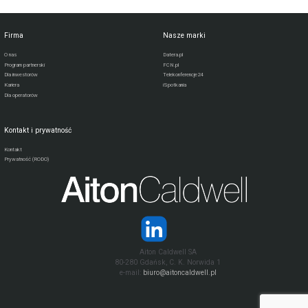
Firma
Nasze marki
O nas
Datera.pl
Program partnerski
FCN.pl
Dla inwestorów
Telekonferencje24
Kariera
iSpotkania
Dla operatorów
Kontakt i prywatność
Kontakt
Prywatność (RODO)
Aiton Caldwell SA
80-280 Gdańsk, C. K. Norwida 1
e-mail:
biuro@aitoncaldwell.pl