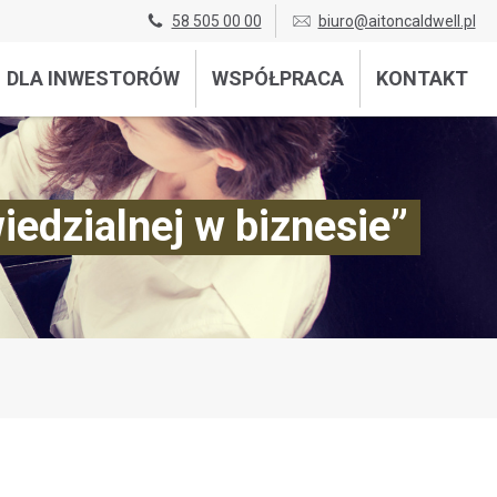
58 505 00 00
biuro@aitoncaldwell.pl
DLA INWESTORÓW
WSPÓŁPRACA
KONTAKT
iedzialnej w biznesie”