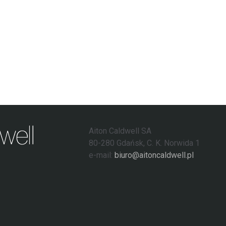
Aiton Caldwell SA
80-280 Gdańsk, C. K. Norwida 1
e-mail:
biuro@aitoncaldwell.pl