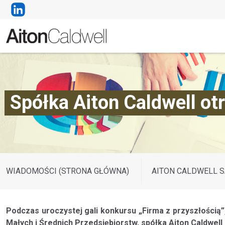
Spółka Aiton Caldwell ot
WIADOMOŚCI (STRONA GŁÓWNA)
AITON CALDWELL S
Podczas uroczystej gali konkursu „Firma z przyszłości
Małych i Średnich Przedsiębiorstw, spółka Aiton Caldwel