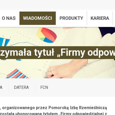
O NAS
WIADOMOŚCI
PRODUKTY
KARIERA
rzymała tytuł „Firmy odpow
A
DATERA
FCN
ą”, organizowanego przez Pomorską Izbę Rzemieślniczą
l została uhonorowana tytułem „Firmy odpowiedzialnej z