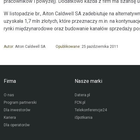
pracowników i powyżej). Dodatkowo każda z firm ma szansę uz
W listopadzie br., Aiton Caldwell SA zadebiutuje na alternat
uzyskała 1,7 mln złotych, które przeznaczy m.in. na kontynuac
rynki międzynarodowe oraz budowanie kanałów sprzedaży pośr
Autor:
Aiton Caldwell SA
Opublikowane:
25 października 2011
Firma
Nasze marki
O nas
Datera.pl
Program partnerski
FCN.pl
Dla inwestorów
Telekonferencje24
Kariera
iSpotkania
Dla operatorów