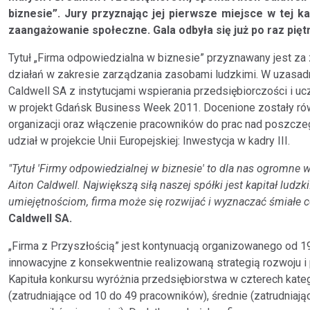
biznesie”. Jury przyznając jej pierwsze miejsce w tej k
zaangażowanie społeczne. Gala odbyła się już po raz pięt
Tytuł „Firma odpowiedzialna w biznesie” przyznawany jest za
działań w zakresie zarządzania zasobami ludzkimi. W uzasadni
Caldwell SA z instytucjami wspierania przedsiębiorczości i u
w projekt Gdańsk Business Week 2011. Docenione zostały równi
organizacji oraz włączenie pracowników do prac nad poszcze
udział w projekcie Unii Europejskiej: Inwestycja w kadry III.
"Tytuł 'Firmy odpowiedzialnej w biznesie' to dla nas ogromne wy
Aiton Caldwell. Największą siłą naszej spółki jest kapitał lud
umiejętnościom, firma może się rozwijać i wyznaczać śmiałe c
Caldwell SA.
„Firma z Przyszłością” jest kontynuacją organizowanego od 199
innowacyjne z konsekwentnie realizowaną strategią rozwoju i
Kapituła konkursu wyróżnia przedsiębiorstwa w czterech kateg
(zatrudniające od 10 do 49 pracowników), średnie (zatrudniaj