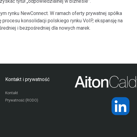
yskać tytuł „odpowiedzialnej w biznesie”.
ywnym rynku NewConnect. W ramach oferty prywatnej spółka
ję procesu konsolidacji polskiego rynku VoIP, ekspansję na
edniej i bezpośredniej dla nowych marek.
Kontakt i prywatność
Kontakt
Prywatność (RODO)