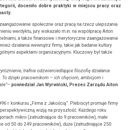
ategorii, doceniło dobre praktyki w miejscu pracy oraz
nasty.
 zaangażowanie społeczne oraz pracę na rzecz ulepszania
eniu werdyktu, jury wskazało m.in. na współpracę Aiton
czelniami, a także finansowe i merytoryczne zaangażowanie
eż działania wewnątrz firmy, takie jak badanie kultury
gólnymi aspektami organizacyjnymi. Kluczowy był także
różnienie, trafnie odzwierciedlające filozofię działania
zki. To dzięki pracownikom – ich chęciom, ambicjom i
ele”
–
powiedział Jan Wyrwiński, Prezes Zarządu Aiton
6 r. konkursu „Firma z Jakością”. Plebiscyt promuje firmy
 perspektywiczną wizją na przyszłość. Każdego roku
oriach: mikro (zatrudniające do 9 pracowników), małe
ące od 50 do 249 pracowników), duże (zatrudniające 250