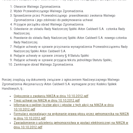
Otwarcie Walnego Zgromadzenia.
Wybór Przewodniczącego Walnego Zgromadzenia.
Sprawdzenie przez Przewodniczącego prawidłowości zwołania Walnego
Zgromadzenia i jego zdolności do podejmowania uchwał.
Przyjęcie porządku obrad Walnego Zgromadzenia.
Odwołanie ze składu Rady Nadzorczej Spółki Aiton Caldwell S.A. członka Rady
Nadzorczej.
Powołanie do składu Rady Nadzorczej Spółki Aiton Caldwell S.A. nowego członka
Rady Nadzorczej.
Podjęcie uchwały w sprawie przyznania wynagrodzenia Przewodniczącemu Rady
Nadzorczej Spółki Aiton Caldwell S.A.
Podjęcie uchwały w sprawie zmiany § 8 Statutu Spółki
Podjęcie uchwały w sprawie przyjęcia tekstu jednolitego Statutu Spółki,
Zamknięcie obrad Walnego Zgromadzenia.
Poniżej znajdują się dokumenty związane z ogłoszeniem Nadzwyczajnego Walnego
Zgromadzenia Akcjonariuszy Aiton Caldwell S.A. wymagane przez Kodeks Spółek
Handlowych, tj.:
Ogłoszenie o zwołaniu NWZA w dniu 10.10.2012.pdf
Treść uchwał na NWZA w dniu 10.10.2012.pdf
Informacja o ogólnej liczbie akcji i głosów z tych akcji na NWZA w dniu
10.10.2012.pdf
Formularz pozwalający na wykonanie prawa głosu przez pełnomocnika na NWZA
w dniu 10.10.2012.pdf
Zawiadomienie o udzieleniu pełnomocnictwa w postaci elektronicznej na NWZA w
dniu 10.10.2012.pdf