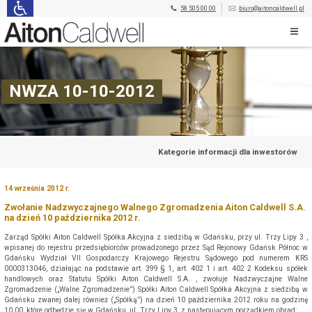
58 505 00 00
biuro@aitoncaldwell.pl
NWZA 10-10-2012
Kategorie informacji dla inwestorów
14 września 2012 r.
Zwołanie Nadzwyczajnego Walnego Zgromadzenia Aiton Caldwell S.A.
na dzień 10 października 2012 r.
Zarząd Spółki Aiton Caldwell Spółka Akcyjna z siedzibą w Gdańsku, przy ul. Trzy Lipy 3 ,
wpisanej do rejestru przedsiębiorców prowadzonego przez Sąd Rejonowy Gdańsk Północ w
Gdańsku Wydział VII Gospodarczy Krajowego Rejestru Sądowego pod numerem KRS
0000313046, działając na podstawie art. 399 § 1, art. 402 1 i art. 402 2 Kodeksu spółek
handlowych oraz Statutu Spółki Aiton Caldwell S.A. , zwołuje Nadzwyczajne Walne
Zgromadzenie („Walne Zgromadzenie”) Spółki Aiton Caldwell Spółka Akcyjna z siedzibą w
Gdańsku zwanej dalej również („Spółką”) na dzień 10 października 2012 roku na godzinę
10.00, które odbędzie się w Gdańsku, ul. Trzy Lipy 3, z następującym porządkiem obrad: