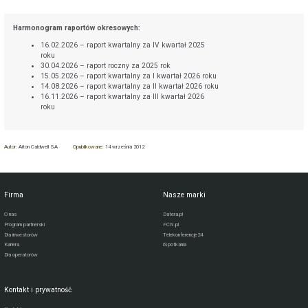
Harmonogram raportów okresowych:
16.02.2026 – raport kwartalny za IV kwartał 2025
roku
30.04.2026 – raport roczny za 2025 rok
15.05.2026 – raport kwartalny za I kwartał 2026 roku
14.08.2026 – raport kwartalny za II kwartał 2026 roku
16.11.2026 – raport kwartalny za III kwartał 2026
roku
Autor:
Aiton Caldwell SA
Opublikowane:
14 września 2012
Firma
Nasze marki
O nas
Datera.pl
Program partnerski
FCN.pl
Dla inwestorów
Telekonferencje24
Kariera
iSpotkania
Dla operatorów
Kontakt i prywatność