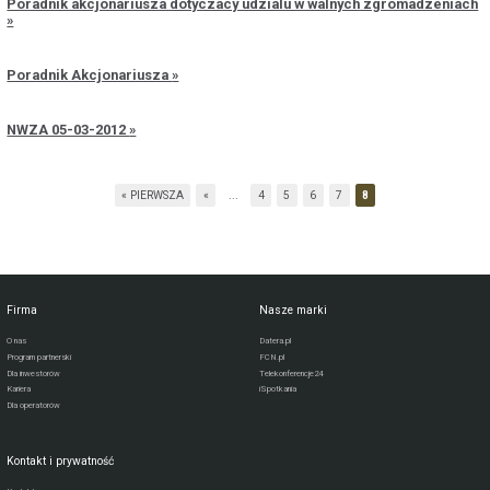
Poradnik akcjonariusza dotyczacy udzialu w walnych zgromadzeniach
Poradnik Akcjonariusza
NWZA 05-03-2012
« PIERWSZA
«
...
4
5
6
7
8
Firma
Nasze marki
O nas
Datera.pl
Program partnerski
FCN.pl
Dla inwestorów
Telekonferencje24
Kariera
iSpotkania
Dla operatorów
Kontakt i prywatność