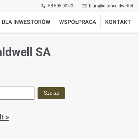
58 505 00 00
biuro@aitoncaldwell.pl
DLA INWESTORÓW
WSPÓŁPRACA
KONTAKT
aldwell SA
h »