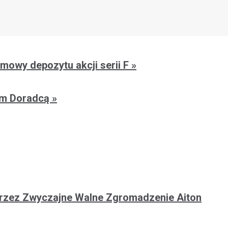
umowy depozytu akcji serii F
nym Doradcą
ch przez Zwyczajne Walne Zgromadzenie Aiton