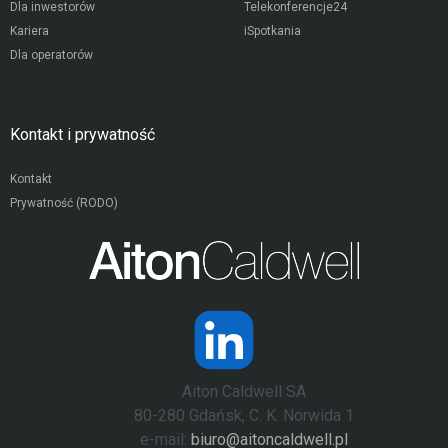
Dla inwestorów
Telekonferencje24
Kariera
iSpotkania
Dla operatorów
Kontakt i prywatność
Kontakt
Prywatność (RODO)
Aiton Caldwell SA
80-280 Gdańsk, C. K. Norwida 1
e-mail:
biuro@aitoncaldwell.pl