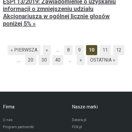
ESPI 13/2019: Zawiadomienie o uzyskaniu
informacji o zmniejszeniu udziału
Akcjonariusza w ogólnej licznie głosów
poniżej 5%
« PIERWSZA
«
...
8
9
10
11
12
...
20
30
40
...
»
OSTATNIA »
Firma
Nasze marki
O nas
Datera.pl
Program partnerski
FCN.pl